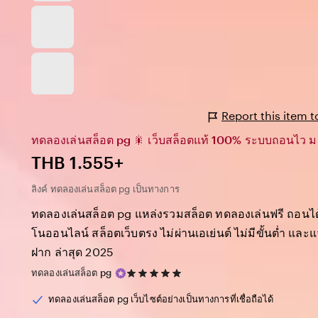
Report this item 
ทดลองเล่นสล็อต pg 🎇 เว็บสล็อตแท้ 100% ระบบถอนไว ม
Price:
THB 1.555+
ลิงค์ ทดลองเล่นสล็อต pg เป็นทางการ
ทดลองเล่นสล็อต pg แหล่งรวมสล็อต ทดลองเล่นฟรี ถอนได
โนออนไลน์ สล็อตเว็บตรง ไม่ผ่านเอเย่นต์ ไม่มีขั้นต่ำ และแ
ฝาก ล่าสุด 2025
5
ทดลองเล่นสล็อต pg
out
of
ทดลองเล่นสล็อต pg เว็บไซต์อย่างเป็นทางการที่เชื่อถือได้
5