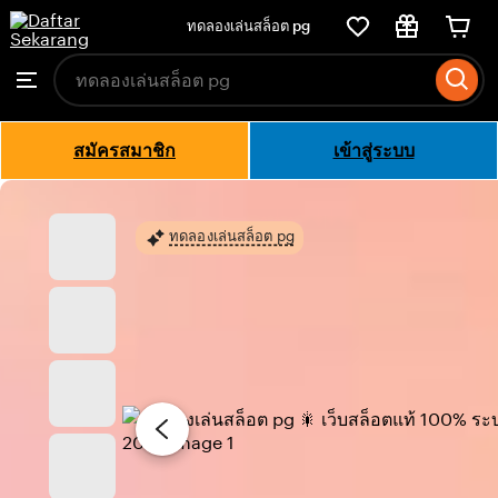
ทดลอง
ทดลองเล่นสล็อต pg
Skip
เล่น
to
Search
Browse
สล็อต
ontent
for
pg
items
or
สมัครสมาชิก
เข้าสู่ระบบ
shops
ทดลองเล่นสล็อต pg