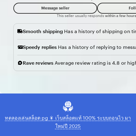
i
e
Message seller
Fol
l
w
This seller usually responds
within a few hours
l
b
o
Smooth shipping
Has a history of shipping on t
y
C
Speedy replies
Has a history of replying to mess
o
n
Rave reviews
Average review rating is 4.8 or hig
n
y
ทดลองเล่นสล็อต pg 🎇 เว็บสล็อตแท้ 100% ระบบถอนไว มา
ใหม่ปี 2025