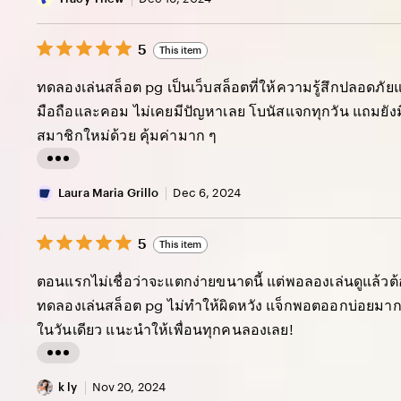
s
5
t
5
This item
out
i
of
ทดลองเล่นสล็อต pg เป็นเว็บสล็อตที่ให้ความรู้สึกปลอดภัยแล
5
n
stars
มือถือและคอม ไม่เคยมีปัญหาเลย โบนัสแจกทุกวัน แถมยัง
g
สมาชิกใหม่ด้วย คุ้มค่ามาก ๆ
r
e
L
v
i
Laura Maria Grillo
Dec 6, 2024
i
s
e
5
t
5
This item
out
w
i
of
ตอนแรกไม่เชื่อว่าจะแตกง่ายขนาดนี้ แต่พอลองเล่นดูแล้วต
5
b
n
stars
ทดลองเล่นสล็อต pg ไม่ทำให้ผิดหวัง แจ็กพอตออกบ่อยมาก 
y
g
ในวันเดียว แนะนำให้เพื่อนทุกคนลองเลย!
T
r
r
e
L
a
v
i
k ly
Nov 20, 2024