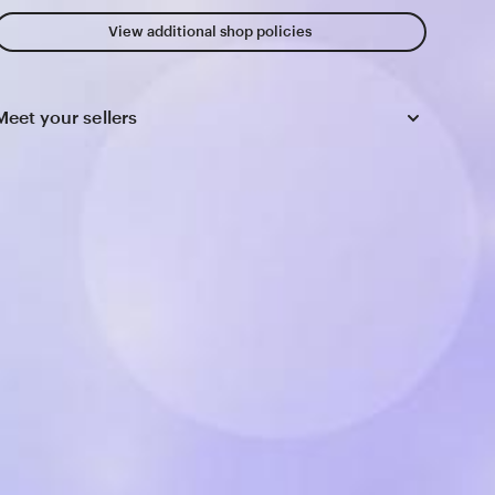
View additional shop policies
Meet your sellers