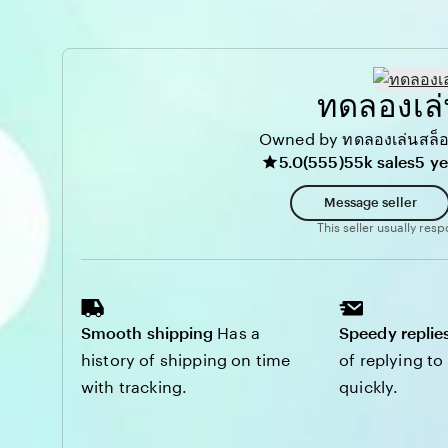
n
h
a
e
g
e
u
w
r
w
r
b
e
a
y
ทดลองเล่
v
M
k
i
Owned by ทดลองเล่นสล็
a
l
e
5.0
(555)
55k sales
5 ye
r
y
w
i
Message seller
b
a
This seller usually res
y
G
C
r
o
i
n
Smooth shipping
Has a
Speedy replie
l
n
history of shipping on time
of replying t
l
y
with tracking.
quickly.
o