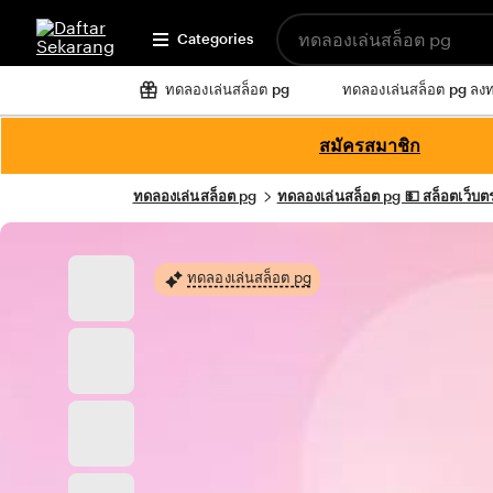
Skip
Search
ทดลอง
to
Categories
for
เล่น
Content
items
สล็อต
or
ทดลองเล่นสล็อต pg
ทดลองเล่นสล็อต pg ลงท
pg
shops
สมัครสมาชิก
ทดลองเล่นสล็อต pg
ทดลองเล่นสล็อต pg 💵 สล็อตเว็บต
ทดลองเล่นสล็อต pg