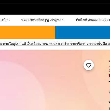
ะเบียน
ทดลองเล่นสล็อต pg เข้าสู่ระบบ
เว็บไซต์ ทดลองเล่นสล็อ
รง ค่ายใหญ่ APIแท้ เว็บสล็อตมาแรง 2025 แตกง่าย จ่ายจริงPP-มากกว่านั้นคือ 
Add
to
Favorites
ล