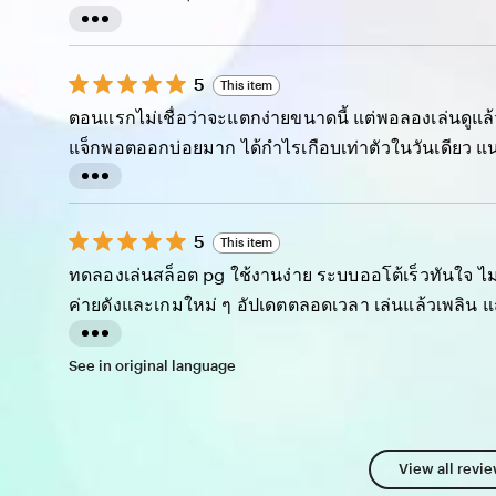
n
L
g
i
5
r
5
This item
s
out
e
ตอนแรกไม่เชื่อว่าจะแตกง่ายขนาดนี้ แต่พอลองเล่นดูแล้
of
t
5
v
แจ็กพอตออกบ่อยมาก ได้กำไรเกือบเท่าตัวในวันเดียว แ
i
stars
i
n
L
e
g
i
w
5
r
5
This item
s
out
b
e
ทดลองเล่นสล็อต pg ใช้งานง่าย ระบบออโต้เร็วทันใจ ไม
of
t
y
5
v
ค่ายดังและเกมใหม่ ๆ อัปเดตตลอดเวลา เล่นแล้วเพลิน แถ
i
stars
T
i
n
L
r
e
See in original language
g
i
a
w
r
s
c
b
e
t
y
y
v
i
View all revie
T
L
i