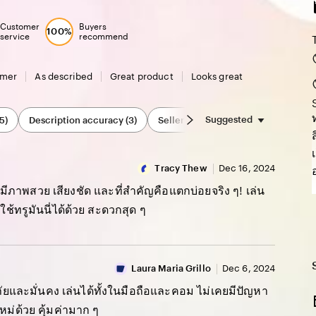
Customer
Buyers
100%
service
recommend
omer
As described
Great product
Looks great
Suggested
5)
Description accuracy (3)
Seller service (2)
Sizing & Fit (1)
Tracy Thew
Dec 16, 2024
ีภาพสวย เสียงชัด และที่สำคัญคือแตกบ่อยจริง ๆ! เล่น
้ทรูมันนี่ได้ด้วย สะดวกสุด ๆ
Laura Maria Grillo
Dec 6, 2024
ภัยและมั่นคง เล่นได้ทั้งในมือถือและคอม ไม่เคยมีปัญหา
ม่ด้วย คุ้มค่ามาก ๆ