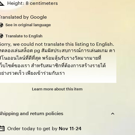
Height: 8 centimeters
the
full
Translated by Google
description
See in original language
Translate to English
Sorry, we could not translate this listing to English.
ทดลองเล่นสล็อต pg สัมผัสประสบการณ์การเล่นดเกม คา
สิโนออนไลน์ที่ดีที่สุด พร้อมลุ้นรับรางวัลมากมายที่
เว็บไซต์ของเรา สำหรับสมาชิกที่ต้องการสร้างรายได้
อย่างรวดเร็ว เพียงเข้าร่วมกับเรา
Learn more about this item
Production partners
ทดลองเล่นสล็อต pg makes this item with help from
Paperworks, The Netherlands
View all
Shipping and return policies
Order today to get by
Nov 11-24