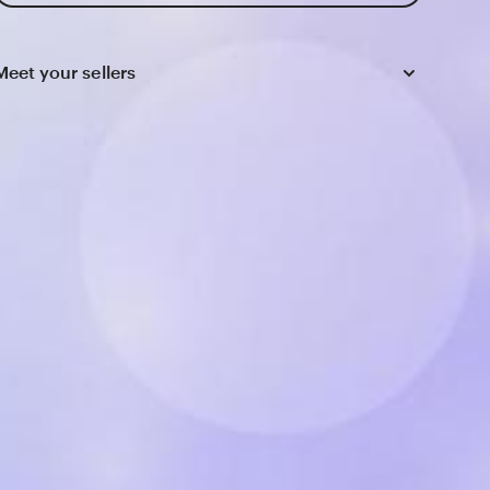
Meet your sellers