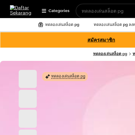
Skip
Search
ทดลอง
to
Categories
for
เล่น
Content
items
สล็อต
or
ทดลองเล่นสล็อต pg
ทดลองเล่นสล็อต pg ลงท
pg
shops
สมัครสมาชิก
ทดลองเล่นสล็อต pg
ท
ทดลองเล่นสล็อต pg