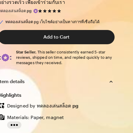
อย่างรวดเร็ว เพียงเข้าร่วมกับเรา
5
ทดลองเล่นสล็อต pg
out
of
ทดลองเล่นสล็อต pg เว็บไซต์อย่างเป็นทางการที่เชื่อถือได้
5
stars
Add to Cart
Star Seller.
This seller consistently earned 5-star
reviews, shipped on time, and replied quickly to any
messages they received.
Item details
Highlights
Designed by
ทดลองเล่นสล็อต pg
Materials: Paper, magnet
Read