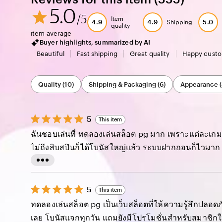
5.0
/5
Item
4.9
4.9
5.0
Shipping
quality
item average
Buyer highlights, summarized by AI
Beautiful
Fast shipping
Great quality
Happy cust
Filter
Quality (10)
Shipping & Packaging (6)
Appearance (
by
category
5
5
This item
out
ฉันชอบเล่นที่ ทดลองเล่นสล็อต pg มาก เพราะแต่ละเกมม
of
5
ไม่ถึงสิบสปินก็ได้โบนัสใหญ่แล้ว ระบบฝากถอนก็ไวมาก ใช
stars
L
i
5
5
This item
s
out
ทดลองเล่นสล็อต pg เป็นเว็บสล็อตที่ให้ความรู้สึกปลอด
of
t
5
เลย โบนัสแจกทุกวัน แถมยังมีโปรโมชั่นสำหรับสมาชิกให
i
stars