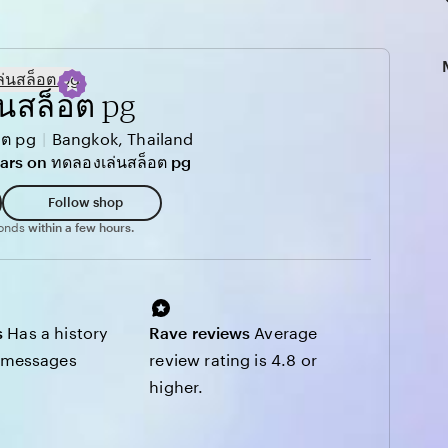
นสล็อต pg
อต pg
|
Bangkok, Thailand
ars on ทดลองเล่นสล็อต pg
Follow shop
ponds
within a few hours.
s
Has a history
Rave reviews
Average
o messages
review rating is 4.8 or
higher.