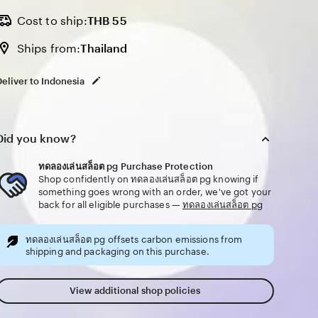
Cost to ship:
THB
55
Ships from:
Thailand
eliver to Indonesia
Did you know?
ทดลองเล่นสล็อต pg Purchase Protection
Shop confidently on ทดลองเล่นสล็อต pg knowing if
something goes wrong with an order, we've got your
back for all eligible purchases —
ทดลองเล่นสล็อต pg
ทดลองเล่นสล็อต pg offsets carbon emissions from
shipping and packaging on this purchase.
View additional shop policies