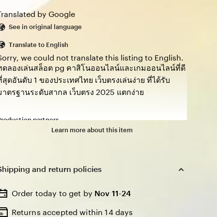
full
Translated by Google
description
See in original language
Translate to English
Sorry, we could not translate this listing to English.
ทดลองเล่นสล็อต pg คาสิโนออนไลน์และเกมออนไลน์ที่ดี
ที่สุดอันดับ 1 ของประเทศไทย เว็บตรงเล่นง่าย ที่ได้รับ
มาตรฐานระดับสากล เว็บตรง 2025 แตกง่าย
Production partners
Learn more about this item
ทดลองเล่นสล็อต pg makes this item with help from
Paperworks, The Netherlands
View all
Shipping and return policies
Order today to get by
Nov 11-24
Returns accepted
within 14 days