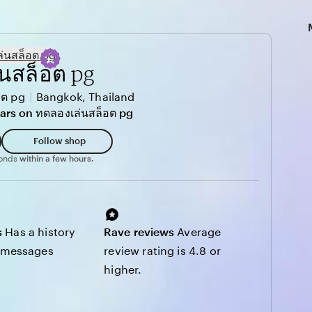
นสล็อต pg
อต pg
|
Bangkok, Thailand
ars on ทดลองเล่นสล็อต pg
Follow shop
ponds
within a few hours.
s
Has a history
Rave reviews
Average
o messages
review rating is 4.8 or
higher.