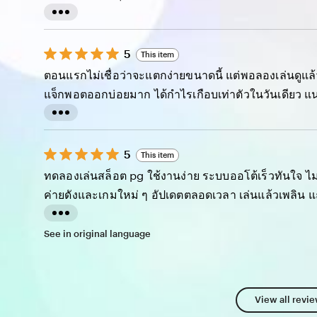
n
L
g
i
5
r
5
This item
s
out
e
ตอนแรกไม่เชื่อว่าจะแตกง่ายขนาดนี้ แต่พอลองเล่นดูแล้
of
t
5
v
แจ็กพอตออกบ่อยมาก ได้กำไรเกือบเท่าตัวในวันเดียว แ
i
stars
i
n
L
e
g
i
w
5
r
5
This item
s
out
b
e
ทดลองเล่นสล็อต pg ใช้งานง่าย ระบบออโต้เร็วทันใจ ไม
of
t
y
5
v
ค่ายดังและเกมใหม่ ๆ อัปเดตตลอดเวลา เล่นแล้วเพลิน แถ
i
stars
T
i
n
L
r
e
See in original language
g
i
a
w
r
s
c
b
e
t
y
y
v
i
View all revie
T
L
i