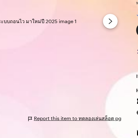
Report this item to ทดลองเล่นสล็อต pg