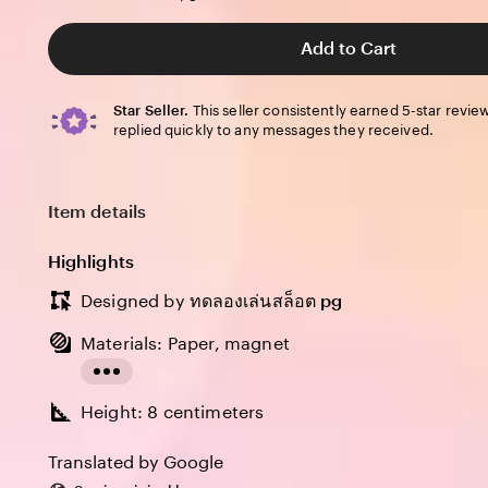
5
stars
Add to Cart
Star Seller.
This seller consistently earned 5-star revie
replied quickly to any messages they received.
Item details
Highlights
Designed by
ทดลองเล่นสล็อต pg
Materials: Paper, magnet
Read
Height: 8 centimeters
the
full
Translated by Google
description