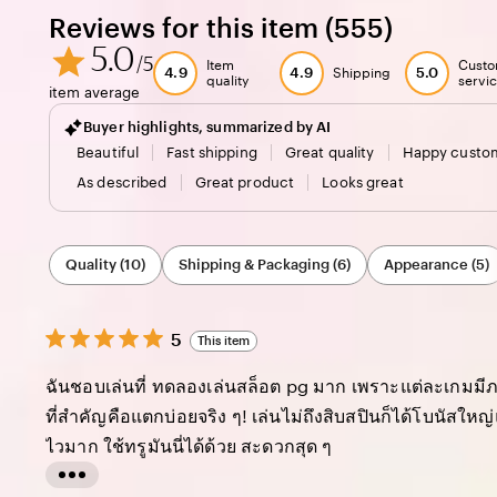
Reviews for this item (555)
5.0
/5
Item
Custo
4.9
4.9
5.0
Shipping
quality
servi
item average
Buyer highlights, summarized by AI
Beautiful
Fast shipping
Great quality
Happy custo
As described
Great product
Looks great
Filter
Quality (10)
Shipping & Packaging (6)
Appearance (5)
by
category
5
5
This item
out
of
ฉันชอบเล่นที่ ทดลองเล่นสล็อต pg มาก เพราะแต่ละเกมมี
5
stars
ที่สำคัญคือแตกบ่อยจริง ๆ! เล่นไม่ถึงสิบสปินก็ได้โบนัสให
ไวมาก ใช้ทรูมันนี่ได้ด้วย สะดวกสุด ๆ
L