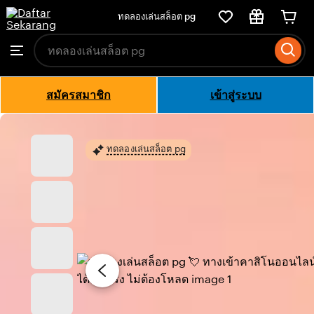
ทดลอง
ทดลองเล่นสล็อต pg
Skip
เล่น
to
Search
Browse
สล็อต
ontent
for
pg
items
or
สมัครสมาชิก
เข้าสู่ระบบ
shops
ทดลองเล่นสล็อต pg