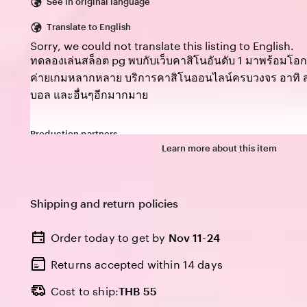
See in original language
Translate to English
Sorry, we could not translate this listing to English.
ทดลองเล่นสล็อต pg พบกับเว็บคาสิโนอันดับ 1 มาพร้อมโอ
ค่ายเกมหลากหลาย บริการคาสิโนออนไลน์ครบวงจร อาทิ ส
บอล และอื่นๆอีกมากมาย
Production partners
Learn more about this item
ทดลองเล่นสล็อต pg makes this item with help from
Paperworks, The Netherlands
View all
Shipping and return policies
Order today to get by
Nov 11-24
Returns accepted
within 14 days
Cost to ship:
THB
55