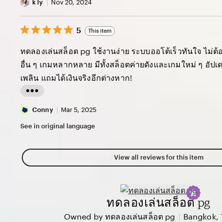
a
v
i
k ly
Nov 20, 2024
c
i
s
y
e
5
t
5
This item
out
T
w
i
of
ทดลองเล่นสล็อต pg ใช้งานง่าย ระบบออโต้เร็วทันใจ ไม่ต
5
h
b
n
stars
อื่น ๆ เกมหลากหลาย มีทั้งสล็อตค่ายดังและเกมใหม่ ๆ อัป
e
y
g
เพลิน แถมได้เงินจริงอีกต่างหาก!
w
L
r
a
e
L
u
v
i
Conny
Mar 5, 2025
r
i
s
See in original language
a
e
t
M
w
i
View all reviews for this item
a
b
n
r
y
g
i
k
r
ทดลองเล่นสล็อต pg
a
l
e
G
y
Owned by ทดลองเล่นสล็อต pg
|
Bangkok, 
v