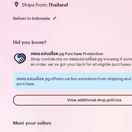
Ships from:
Thailand
Deliver to Indonesia
Did you know?
ทดลองเล่นสล็อต pg Purchase Protection
Shop confidently on ทดลองเล่นสล็อต pg knowing if som
an order, we've got your back for all eligible purchase
ทดลองเล่นสล็อต pg offsets carbon emissions from shipping and
purchase.
View additional shop policies
Meet your sellers