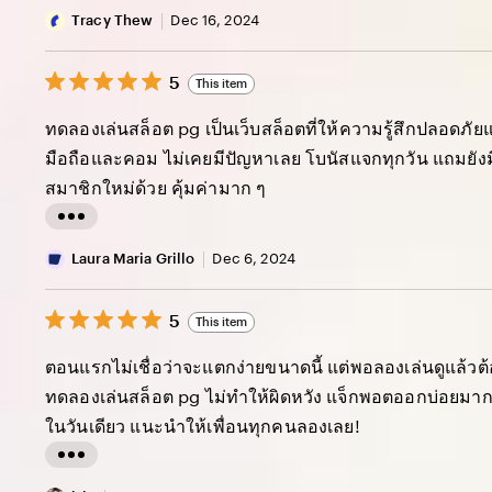
i
Tracy Thew
Dec 16, 2024
s
5
t
5
This item
out
i
of
ทดลองเล่นสล็อต pg เป็นเว็บสล็อตที่ให้ความรู้สึกปลอดภัยแล
5
n
stars
มือถือและคอม ไม่เคยมีปัญหาเลย โบนัสแจกทุกวัน แถมยัง
g
สมาชิกใหม่ด้วย คุ้มค่ามาก ๆ
r
e
L
v
i
Laura Maria Grillo
Dec 6, 2024
i
s
e
5
t
5
This item
out
w
i
of
ตอนแรกไม่เชื่อว่าจะแตกง่ายขนาดนี้ แต่พอลองเล่นดูแล้วต
5
b
n
stars
ทดลองเล่นสล็อต pg ไม่ทำให้ผิดหวัง แจ็กพอตออกบ่อยมาก 
y
g
ในวันเดียว แนะนำให้เพื่อนทุกคนลองเลย!
T
r
r
e
L