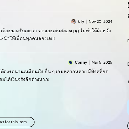
k ly
Nov 20, 2024
วต้องยอมรับเลยว่า ทดลองเล่นสล็อต pg ไม่ทำให้ผิดหวัง
นะนำให้เพื่อนทุกคนลองเลย!
D
Conny
Mar 5, 2025
่ต้องรอนานเหมือนเว็บอื่น ๆ เกมหลากหลาย มีทั้งสล็อต
มได้เงินจริงอีกต่างหาก!
ws for this item