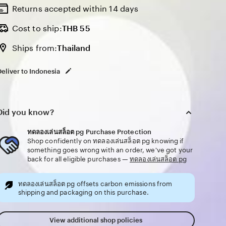
Returns accepted
within 14 days
Cost to ship:
THB
55
Ships from:
Thailand
eliver to Indonesia
Did you know?
ทดลองเล่นสล็อต pg Purchase Protection
Shop confidently on ทดลองเล่นสล็อต pg knowing if
something goes wrong with an order, we've got your
back for all eligible purchases —
ทดลองเล่นสล็อต pg
ทดลองเล่นสล็อต pg offsets carbon emissions from
shipping and packaging on this purchase.
View additional shop policies