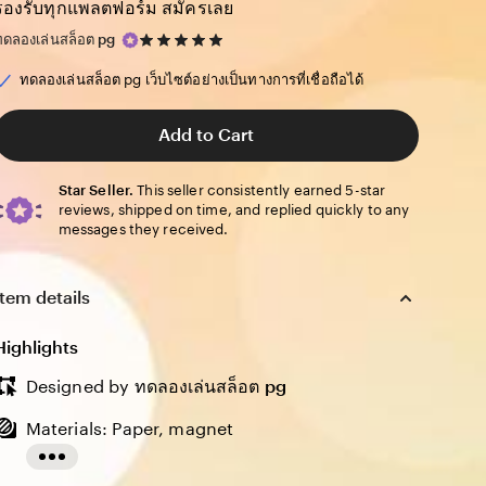
รองรับทุกแพลตฟอร์ม สมัครเลย
5
ทดลองเล่นสล็อต pg
out
of
ทดลองเล่นสล็อต pg เว็บไซต์อย่างเป็นทางการที่เชื่อถือได้
5
stars
Add to Cart
Star Seller.
This seller consistently earned 5-star
reviews, shipped on time, and replied quickly to any
messages they received.
Item details
Highlights
Designed by
ทดลองเล่นสล็อต pg
Materials: Paper, magnet
Read