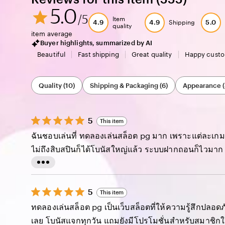
5.0
/5
Item
4.9
4.9
5.0
Shipping
quality
item average
Buyer highlights, summarized by AI
Beautiful
Fast shipping
Great quality
Happy cust
Filter
Quality (10)
Shipping & Packaging (6)
Appearance (
by
category
5
5
This item
out
ฉันชอบเล่นที่ ทดลองเล่นสล็อต pg มาก เพราะแต่ละเกมม
of
5
ไม่ถึงสิบสปินก็ได้โบนัสใหญ่แล้ว ระบบฝากถอนก็ไวมาก ใช
stars
L
i
5
5
This item
s
out
ทดลองเล่นสล็อต pg เป็นเว็บสล็อตที่ให้ความรู้สึกปลอด
of
t
5
เลย โบนัสแจกทุกวัน แถมยังมีโปรโมชั่นสำหรับสมาชิกให
i
stars