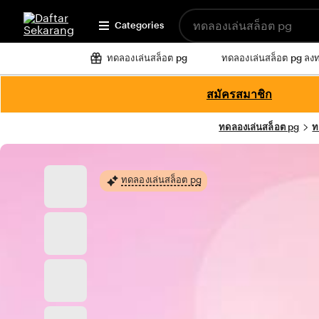
Skip
Search
ทดลอง
to
Categories
for
เล่น
Content
items
สล็อต
or
ทดลองเล่นสล็อต pg
ทดลองเล่นสล็อต pg ลงท
pg
shops
สมัครสมาชิก
ทดลองเล่นสล็อต pg
ท
ทดลองเล่นสล็อต pg