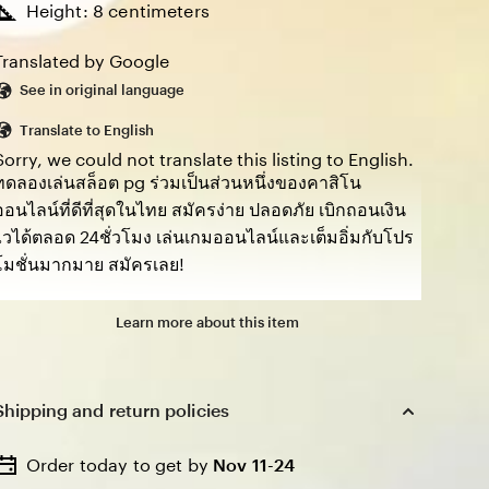
Height: 8 centimeters
the
full
Translated by Google
description
See in original language
Translate to English
Sorry, we could not translate this listing to English.
ทดลองเล่นสล็อต pg ร่วมเป็นส่วนหนึ่งของคาสิโน
ออนไลน์ที่ดีที่สุดในไทย สมัครง่าย ปลอดภัย เบิกถอนเงิน
ไวได้ตลอด 24ชั่วโมง เล่นเกมออนไลน์และเต็มอิ่มกับโปร
โมชั่นมากมาย สมัครเลย!
Learn more about this item
Production partners
ทดลองเล่นสล็อต pg makes this item with help from
Paperworks, The Netherlands
View all
Shipping and return policies
Order today to get by
Nov 11-24