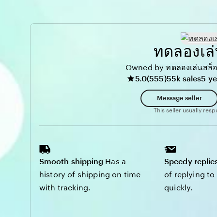
n
h
a
e
g
e
u
w
r
w
r
b
e
a
y
ทดลองเล่
v
M
k
i
Owned by ทดลองเล่นสล็
a
l
e
5.0
(555)
55k sales
5 ye
r
y
w
i
Message seller
b
a
This seller usually res
y
G
C
r
o
i
n
Smooth shipping
Has a
Speedy replie
l
n
history of shipping on time
of replying t
l
y
with tracking.
quickly.
o