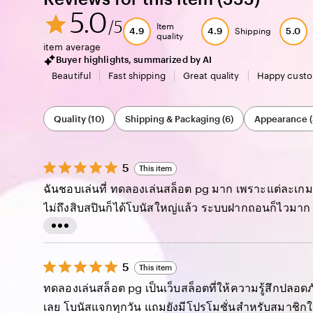
5.0
/5
Item
4.9
4.9
5.0
Shipping
quality
item average
Buyer highlights, summarized by AI
Beautiful
Fast shipping
Great quality
Happy cust
Filter
Quality (10)
Shipping & Packaging (6)
Appearance (
by
category
5
5
This item
out
ฉันชอบเล่นที่ ทดลองเล่นสล็อต pg มาก เพราะแต่ละเกมม
of
5
ไม่ถึงสิบสปินก็ได้โบนัสใหญ่แล้ว ระบบฝากถอนก็ไวมาก ใช
stars
L
i
5
5
This item
s
out
ทดลองเล่นสล็อต pg เป็นเว็บสล็อตที่ให้ความรู้สึกปลอด
of
t
5
เลย โบนัสแจกทุกวัน แถมยังมีโปรโมชั่นสำหรับสมาชิกให
i
stars