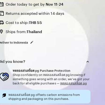
Order today to get by
Nov 11-24
Returns accepted
within 14 days
Cost to ship:
THB
55
Ships from:
Thailand
eliver to Indonesia
Did you know?
ทดลองเล่นสล็อต pg Purchase Protection
Shop confidently on ทดลองเล่นสล็อต pg knowing if
something goes wrong with an order, we've got your
back for all eligible purchases —
ทดลองเล่นสล็อต pg
ทดลองเล่นสล็อต pg offsets carbon emissions from
shipping and packaging on this purchase.