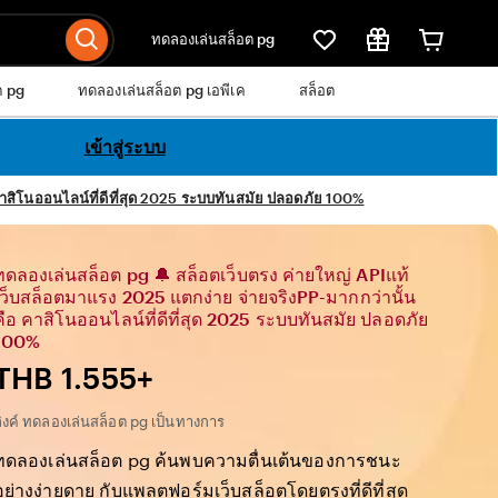
ทดลองเล่นสล็อต pg
ต pg
ทดลองเล่นสล็อต pg เอพีเค
สล็อต
เข้าสู่ระบบ
คาสิโนออนไลน์ที่ดีที่สุด 2025 ระบบทันสมัย ปลอดภัย 100%
ทดลองเล่นสล็อต pg 🔔 สล็อตเว็บตรง ค่ายใหญ่ APIแท้
เว็บสล็อตมาแรง 2025 แตกง่าย จ่ายจริงPP-มากกว่านั้น
คือ คาสิโนออนไลน์ที่ดีที่สุด 2025 ระบบทันสมัย ปลอดภัย
100%
Price:
THB 1.555+
ิงค์ ทดลองเล่นสล็อต pg เป็นทางการ
ทดลองเล่นสล็อต pg ค้นพบความตื่นเต้นของการชนะ
อย่างง่ายดาย กับแพลตฟอร์มเว็บสล็อตโดยตรงที่ดีที่สุด