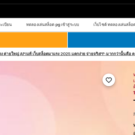
ะเบียน
ทดลองเล่นสล็อต pg เข้าสู่ระบบ
เว็บไซต์ ทดลองเล่นสล็อ
รง ค่ายใหญ่ APIแท้ เว็บสล็อตมาแรง 2025 แตกง่าย จ่ายจริงPP-มากกว่านั้นคือ 
Add
to
Favorites
ล