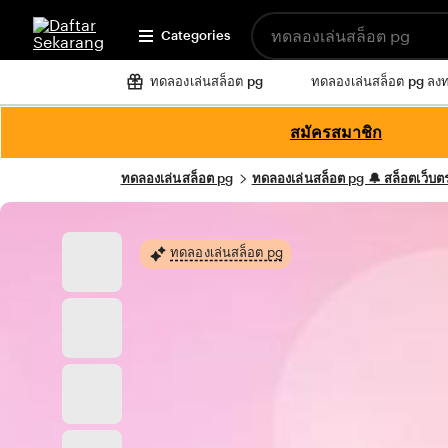
Skip
Search
ทดลอง
to
Categories
for
เล่น
Content
items
สล็อต
or
ทดลองเล่นสล็อต pg
ทดลองเล่นสล็อต pg ลงท
pg
shops
สมัครสมาชิก
ทดลองเล่นสล็อต pg
ทดลองเล่นสล็อต pg 🔔 สล็อตเว็บต
ทดลองเล่นสล็อต pg