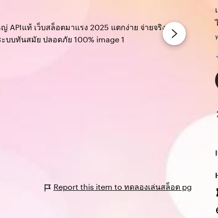
ไ
Report this item to ทดลองเล่นสล็อต pg