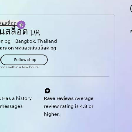
นสล็อต pg
อต pg
|
Bangkok, Thailand
ars on ทดลองเล่นสล็อต pg
Follow shop
ponds
within a few hours.
s
Has a history
Rave reviews
Average
o messages
review rating is 4.8 or
higher.