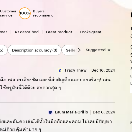
Customer
Buyers
100%
service
recommend
omer
As described
Great product
Looks great
Suggested
5)
Description accuracy (3)
Seller service (2)
Sizing & Fit (1)
Tracy Thew
Dec 16, 2024
ีภาพสวย เสียงชัด และที่สำคัญคือแตกบ่อยจริง ๆ! เล่น
แ
้ทรูมันนี่ได้ด้วย สะดวกสุด ๆ
Laura Maria Grillo
Dec 6, 2024
ภัยและมั่นคง เล่นได้ทั้งในมือถือและคอม ไม่เคยมีปัญหา
ม่ด้วย คุ้มค่ามาก ๆ