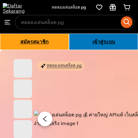
ทดลอง
ทดลองเล่นสล็อต pg
Skip
เล่น
to
Search
Browse
สล็อต
ontent
for
pg
items
or
สมัครสมาชิก
เข้าสู่ระบบ
shops
ทดลองเล่นสล็อต pg