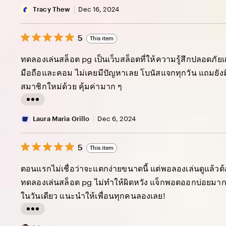
i
Tracy Thew
Dec 16, 2024
s
5
t
5
This item
out
i
of
ทดลองเล่นสล็อต pg เป็นเว็บสล็อตที่ให้ความรู้สึกปลอดภัยแล
5
n
stars
มือถือและคอม ไม่เคยมีปัญหาเลย โบนัสแจกทุกวัน แถมยัง
g
สมาชิกใหม่ด้วย คุ้มค่ามาก ๆ
r
e
L
v
i
Laura Maria Grillo
Dec 6, 2024
i
s
e
5
t
5
This item
out
w
i
of
ตอนแรกไม่เชื่อว่าจะแตกง่ายขนาดนี้ แต่พอลองเล่นดูแล้วต
5
b
n
stars
ทดลองเล่นสล็อต pg ไม่ทำให้ผิดหวัง แจ็กพอตออกบ่อยมาก 
y
g
ในวันเดียว แนะนำให้เพื่อนทุกคนลองเลย!
T
r
r
e
L