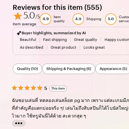
Reviews for this item (555)
5.0
/5
Item
Custo
4.9
4.9
5.0
Shipping
quality
servi
item average
Buyer highlights, summarized by AI
Beautiful
Fast shipping
Great quality
Happy custo
As described
Great product
Looks great
Filter
Quality (10)
Shipping & Packaging (6)
Appearance (5)
by
category
5
5
This item
out
of
ฉันชอบเล่นที่ ทดลองเล่นสล็อต pg มาก เพราะแต่ละเกมมี
5
stars
ที่สำคัญคือแตกบ่อยจริง ๆ! เล่นไม่ถึงสิบสปินก็ได้โบนัสให
ไวมาก ใช้ทรูมันนี่ได้ด้วย สะดวกสุด ๆ
L