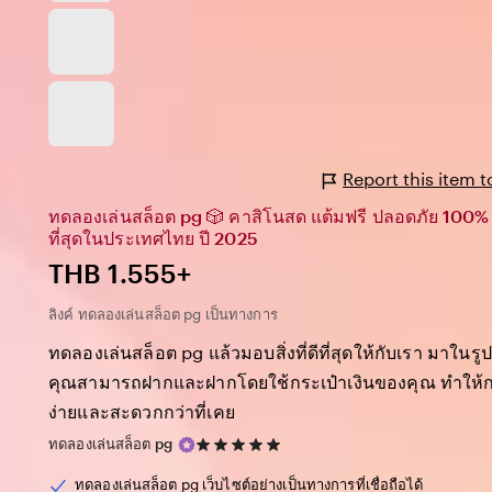
Report this item 
ทดลองเล่นสล็อต pg 🎲 คาสิโนสด แต้มฟรี ปลอดภัย 100% เ
ที่สุดในประเทศไทย ปี 2025
Price:
THB 1.555+
ลิงค์ ทดลองเล่นสล็อต pg เป็นทางการ
ทดลองเล่นสล็อต pg แล้วมอบสิ่งที่ดีที่สุดให้กับเรา มาในร
คุณสามารถฝากและฝากโดยใช้กระเป๋าเงินของคุณ ทำให้
ง่ายและสะดวกกว่าที่เคย
5
ทดลองเล่นสล็อต pg
out
of
ทดลองเล่นสล็อต pg เว็บไซต์อย่างเป็นทางการที่เชื่อถือได้