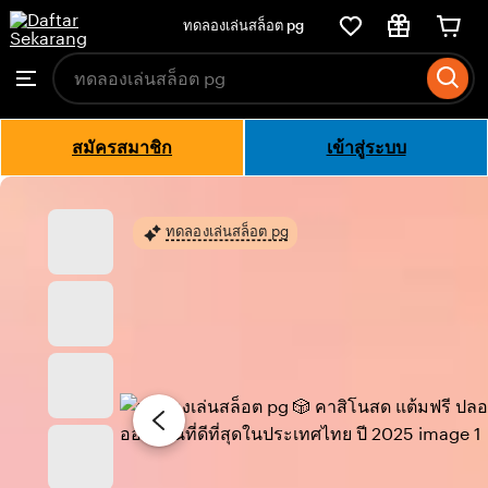
ทดลอง
ทดลองเล่นสล็อต pg
Skip
เล่น
to
Search
Browse
สล็อต
ontent
for
pg
items
or
สมัครสมาชิก
เข้าสู่ระบบ
shops
ทดลองเล่นสล็อต pg