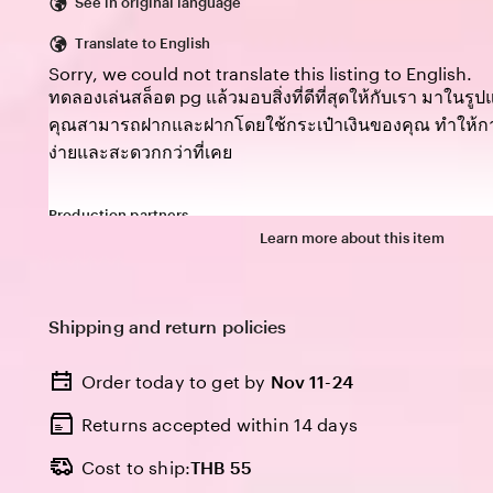
See in original language
Translate to English
Sorry, we could not translate this listing to English.
ทดลองเล่นสล็อต pg แล้วมอบสิ่งที่ดีที่สุดให้กับเรา มาในรู
คุณสามารถฝากและฝากโดยใช้กระเป๋าเงินของคุณ ทำให้ก
ง่ายและสะดวกกว่าที่เคย
Production partners
Learn more about this item
ทดลองเล่นสล็อต pg makes this item with help from
Paperworks, The Netherlands
View all
Shipping and return policies
Order today to get by
Nov 11-24
Returns accepted
within 14 days
Cost to ship:
THB
55