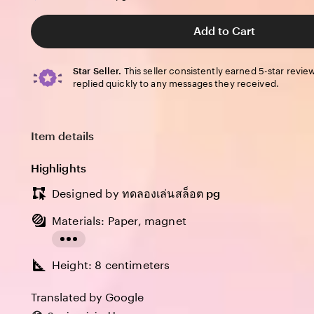
5
stars
Add to Cart
Star Seller.
This seller consistently earned 5-star revie
replied quickly to any messages they received.
Item details
Highlights
Designed by
ทดลองเล่นสล็อต pg
Materials: Paper, magnet
Read
Height: 8 centimeters
the
full
Translated by Google
description