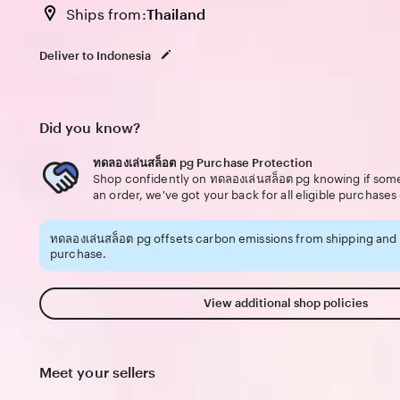
Ships from:
Thailand
Deliver to Indonesia
Did you know?
ทดลองเล่นสล็อต pg Purchase Protection
Shop confidently on ทดลองเล่นสล็อต pg knowing if som
an order, we've got your back for all eligible purchase
ทดลองเล่นสล็อต pg offsets carbon emissions from shipping and
purchase.
View additional shop policies
Meet your sellers