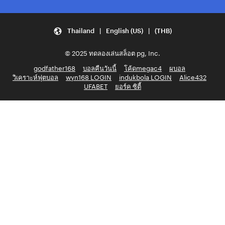
Thailand | English (US) | (THB)
© 2025 ทดลองเล่นสล็อต pg, Inc.
godfather168
บอลคืนวันนี้
โค้ดmegac4
ผบอล
วิเคราะห์ฟุตบอล
wyn168 LOGIN
indukbola LOGIN
Alice432
UFABET
ยอร์ค ซิตี้