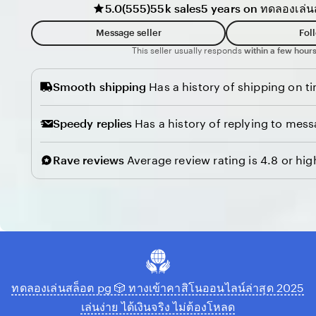
5.0
(555)
55k sales
5 years on ทดลองเล่น
r
i
i
e
Message seller
Fol
l
w
This seller usually responds
within a few hours
l
b
o
Smooth shipping
Has a history of shipping on t
y
C
Speedy replies
Has a history of replying to mess
o
n
Rave reviews
Average review rating is 4.8 or hig
n
y
ทดลองเล่นสล็อต pg 🎲 ทางเข้าคาสิโนออนไลน์ล่าสุด 2025
เล่นง่าย ได้เงินจริง ไม่ต้องโหลด