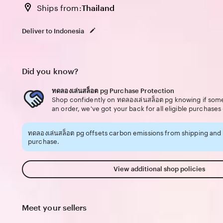
Ships from:
Thailand
Deliver to Indonesia
Did you know?
ทดลองเล่นสล็อต pg Purchase Protection
Shop confidently on ทดลองเล่นสล็อต pg knowing if som
an order, we've got your back for all eligible purchase
ทดลองเล่นสล็อต pg offsets carbon emissions from shipping and
purchase.
View additional shop policies
Meet your sellers