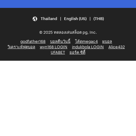
Thailand | English (US) | (THB)
© 2025 ทดลองเล่นสล็อต pg, Inc.
godfather168
บอลคืนวันนี้
โค้ดmegac4
ผบอล
วิเคราะห์ฟุตบอล
wyn168 LOGIN
indukbola LOGIN
Alice432
UFABET
ยอร์ค ซิตี้