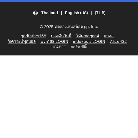
Thailand | English (US) | (THB)
© 2025 ทดลองเล่นสล็อต pg, Inc.
godfather168
บอลคืนวันนี้
โค้ดmegac4
ผบอล
วิเคราะห์ฟุตบอล
wyn168 LOGIN
indukbola LOGIN
Alice432
UFABET
ยอร์ค ซิตี้