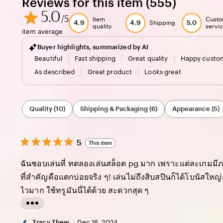
Reviews for this item (555)
5.0
/5
Item
Custo
4.9
4.9
5.0
Shipping
quality
servi
item average
Buyer highlights, summarized by AI
Beautiful
Fast shipping
Great quality
Happy custo
As described
Great product
Looks great
Filter
Quality (10)
Shipping & Packaging (6)
Appearance (5)
by
category
5
5
This item
out
of
ฉันชอบเล่นที่ ทดลองเล่นสล็อต pg มาก เพราะแต่ละเกมมี
5
stars
ที่สำคัญคือแตกบ่อยจริง ๆ! เล่นไม่ถึงสิบสปินก็ได้โบนัสให
ไวมาก ใช้ทรูมันนี่ได้ด้วย สะดวกสุด ๆ
L
i
Tracy Thew
Dec 16, 2024