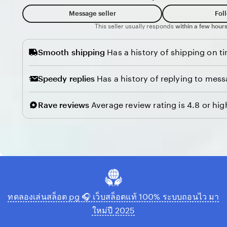
i
e
Message seller
Fol
l
w
This seller usually responds
within a few hours
l
b
o
Smooth shipping
Has a history of shipping on t
y
C
Speedy replies
Has a history of replying to mess
o
n
Rave reviews
Average review rating is 4.8 or hig
n
y
ทดลองเล่นสล็อต pg 🎧 เว็บสล็อตแท้ 100% ระบบถอนไว มา
ใหม่ปี 2025