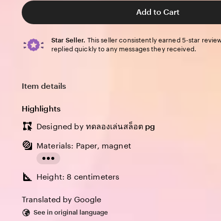
stars
Add to Cart
Star Seller.
This seller consistently earned 5-star revie
replied quickly to any messages they received.
Item details
Highlights
Designed by
ทดลองเล่นสล็อต pg
Materials: Paper, magnet
Read
Height: 8 centimeters
the
full
Translated by Google
description
See in original language