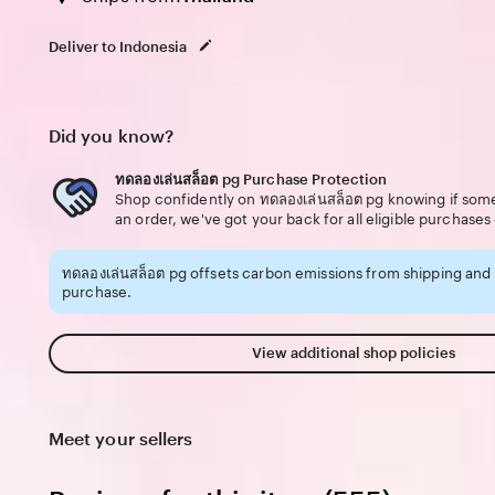
Deliver to Indonesia
Did you know?
ทดลองเล่นสล็อต pg Purchase Protection
Shop confidently on ทดลองเล่นสล็อต pg knowing if som
an order, we've got your back for all eligible purchase
ทดลองเล่นสล็อต pg offsets carbon emissions from shipping and
purchase.
View additional shop policies
Meet your sellers