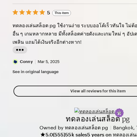
c
i
s
y
e
5
t
5
This item
out
T
w
i
of
ทดลองเล่นสล็อต pg ใช้งานง่าย ระบบออโต้เร็วทันใจ ไม่ต
5
h
b
n
stars
อื่น ๆ เกมหลากหลาย มีทั้งสล็อตค่ายดังและเกมใหม่ ๆ อัป
e
y
g
เพลิน แถมได้เงินจริงอีกต่างหาก!
w
L
r
a
e
L
u
v
i
Conny
Mar 5, 2025
r
i
s
See in original language
a
e
t
M
w
i
View all reviews for this item
a
b
n
r
y
g
i
k
r
ทดลองเล่นสล็อต pg
a
l
e
G
y
Owned by ทดลองเล่นสล็อต pg
|
Bangkok, 
v
5.0
(555)
55k sales
5 years on ทดลองเล่น
r
i