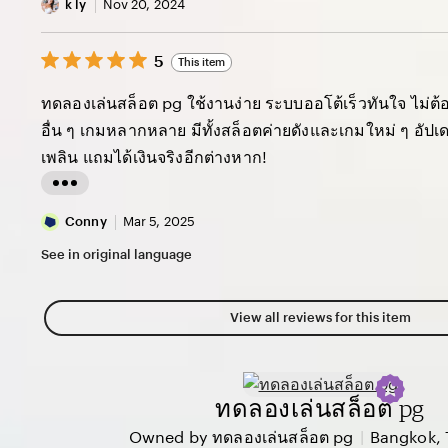
a
v
i
k ly
Nov 20, 2024
c
i
s
y
e
5
t
5
This item
out
T
w
i
of
ทดลองเล่นสล็อต pg ใช้งานง่าย ระบบออโต้เร็วทันใจ ไม่ต
5
h
b
n
stars
อื่น ๆ เกมหลากหลาย มีทั้งสล็อตค่ายดังและเกมใหม่ ๆ อัป
e
y
g
เพลิน แถมได้เงินจริงอีกต่างหาก!
w
L
r
a
e
L
u
v
i
Conny
Mar 5, 2025
r
i
s
See in original language
a
e
t
M
w
i
View all reviews for this item
a
b
n
r
y
g
i
k
r
ทดลองเล่นสล็อต pg
a
l
e
G
y
Owned by ทดลองเล่นสล็อต pg
|
Bangkok, 
v