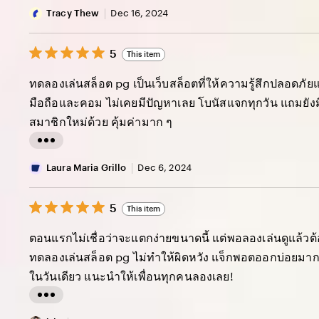
i
Tracy Thew
Dec 16, 2024
s
5
t
5
This item
out
i
of
ทดลองเล่นสล็อต pg เป็นเว็บสล็อตที่ให้ความรู้สึกปลอดภัยแล
5
n
stars
มือถือและคอม ไม่เคยมีปัญหาเลย โบนัสแจกทุกวัน แถมยัง
g
สมาชิกใหม่ด้วย คุ้มค่ามาก ๆ
r
e
L
v
i
Laura Maria Grillo
Dec 6, 2024
i
s
e
5
t
5
This item
out
w
i
of
ตอนแรกไม่เชื่อว่าจะแตกง่ายขนาดนี้ แต่พอลองเล่นดูแล้วต
5
b
n
stars
ทดลองเล่นสล็อต pg ไม่ทำให้ผิดหวัง แจ็กพอตออกบ่อยมาก 
y
g
ในวันเดียว แนะนำให้เพื่อนทุกคนลองเลย!
T
r
r
e
L