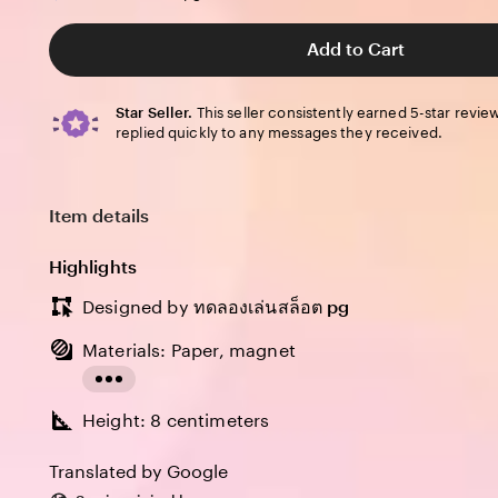
5
stars
Add to Cart
Star Seller.
This seller consistently earned 5-star revie
replied quickly to any messages they received.
Item details
Highlights
Designed by
ทดลองเล่นสล็อต pg
Materials: Paper, magnet
Read
Height: 8 centimeters
the
full
Translated by Google
description