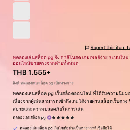
Report this item 
ทดลองเล่นสล็อต pg 🦾 คาสิโนสด เกมเพลย์ง่าย ระบบใหม่ 
ออนไลน์ขายตรงจากค่ายทั้งหมด
Price:
THB 1.555+
ลิงค์ ทดลองเล่นสล็อต pg เป็นทางการ
ทดลองเล่นสล็อต pg เว็บสล็อตออนไลน์ ที่ได้รับความนิยมอ
เนื่องจากผู้เล่นสามารถเข้าถึงเกมได้ง่ายผ่านสล็อตเว็บตรง
สบายและความปลอดภัยในการเล่น
5
ทดลองเล่นสล็อต pg
out
of
ทดลองเล่นสล็อต pg เว็บไซต์อย่างเป็นทางการที่เชื่อถือได้