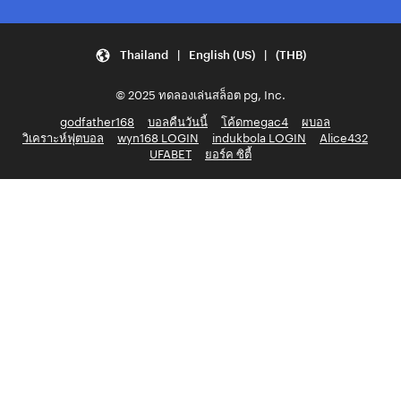
Thailand | English (US) | (THB)
© 2025 ทดลองเล่นสล็อต pg, Inc.
godfather168
บอลคืนวันนี้
โค้ดmegac4
ผบอล
วิเคราะห์ฟุตบอล
wyn168 LOGIN
indukbola LOGIN
Alice432
UFABET
ยอร์ค ซิตี้