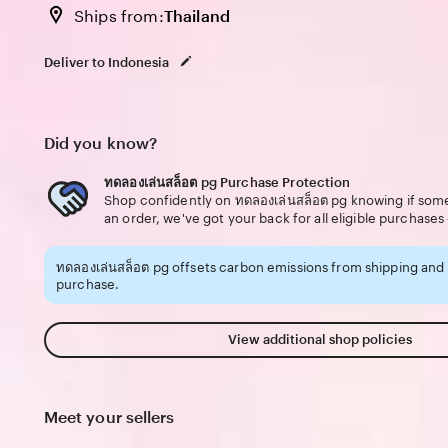
Ships from:
Thailand
Deliver to Indonesia
Did you know?
ทดลองเล่นสล็อต pg Purchase Protection
Shop confidently on ทดลองเล่นสล็อต pg knowing if som
an order, we've got your back for all eligible purchase
ทดลองเล่นสล็อต pg offsets carbon emissions from shipping and
purchase.
View additional shop policies
Meet your sellers