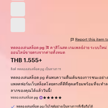
Report this item 
ทดลองเล่นสล็อต pg 🎏 คาสิโนสด เกมเพลย์ง่าย ระบบใหม่ 
ออนไลน์ขายตรงจากค่ายทั้งหมด
Price:
THB 1.555+
ลิงค์ ทดลองเล่นสล็อต pg เป็นทางการ
ทดลองเล่นสล็อต pg ค้นพบความตื่นเต้นของการชนะอย่างง
แพลตฟอร์มเว็บสล็อตโดยตรงที่ดีที่สุดเตรียมพร้อมที่จะทำ
ลาภของคุณได้แล้ววันนี้!
5
ทดลองเล่นสล็อต pg
out
of
ทดลองเล่นสล็อต pg เว็บไซต์อย่างเป็นทางการที่เชื่อถือได้