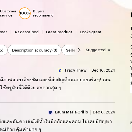
Customer
Buyers
100%
service
recommend
omer
As described
Great product
Looks great
Suggested
5)
Description accuracy (3)
Seller service (2)
Sizing & Fit (1)
Tracy Thew
Dec 16, 2024
ีภาพสวย เสียงชัด และที่สำคัญคือแตกบ่อยจริง ๆ! เล่น
้ทรูมันนี่ได้ด้วย สะดวกสุด ๆ
Laura Maria Grillo
Dec 6, 2024
ภัยและมั่นคง เล่นได้ทั้งในมือถือและคอม ไม่เคยมีปัญหา
ม่ด้วย คุ้มค่ามาก ๆ