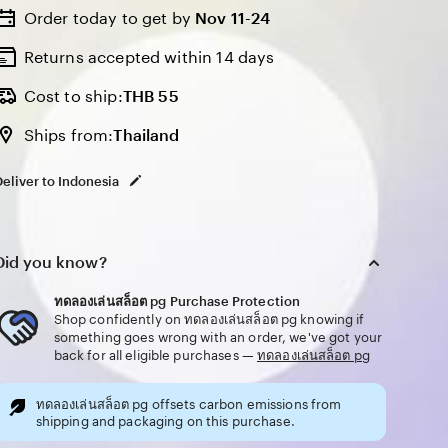
Order today to get by
Nov 11-24
Returns accepted
within 14 days
Cost to ship:
THB
55
Ships from:
Thailand
eliver to Indonesia
Did you know?
ทดลองเล่นสล็อต pg Purchase Protection
Shop confidently on ทดลองเล่นสล็อต pg knowing if
something goes wrong with an order, we've got your
back for all eligible purchases —
ทดลองเล่นสล็อต pg
ทดลองเล่นสล็อต pg offsets carbon emissions from
shipping and packaging on this purchase.