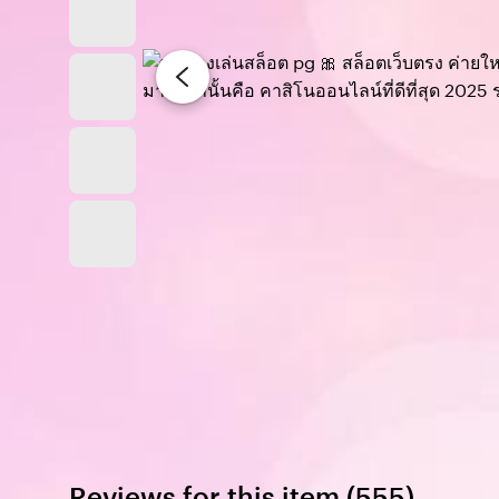
Reviews for this item (555)