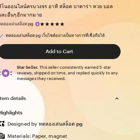
สิโนออนไลน์ครบวงจร อาทิ สล็อต บาคาร่า หวย บอล
และอื่นๆอีกมากมาย
5
ทดลองเล่นสล็อต pg
out
of
ทดลองเล่นสล็อต pg เว็บไซต์อย่างเป็นทางการที่เชื่อถือได้
5
stars
Add to Cart
Star Seller.
This seller consistently earned 5-star
reviews, shipped on time, and replied quickly to any
messages they received.
Item details
Highlights
Designed by
ทดลองเล่นสล็อต pg
Materials: Paper, magnet