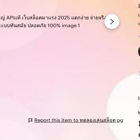
Report this item to ทดลองเล่นสล็อต pg