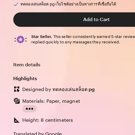
of
ทดลองเล่นสล็อต pg เว็บไซต์อย่างเป็นทางการที่เชื่อถือได้
5
stars
Add to Cart
Star Seller.
This seller consistently earned 5-star revie
replied quickly to any messages they received.
Item details
Highlights
Designed by
ทดลองเล่นสล็อต pg
Materials: Paper, magnet
Read
Height: 8 centimeters
the
full
Translated by Google