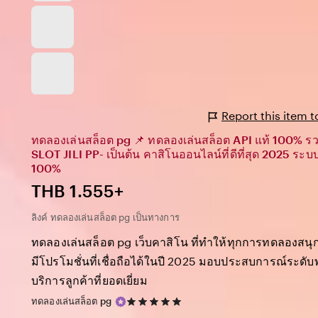
Report this item 
ทดลองเล่นสล็อต pg 📌 ทดลองเล่นสล็อต API แท้ 100% 
SLOT JILI PP- เป็นต้น คาสิโนออนไลน์ที่ดีที่สุด 2025 ระ
100%
Price:
THB 1.555+
ลิงค์ ทดลองเล่นสล็อต pg เป็นทางการ
ทดลองเล่นสล็อต pg เว็บคาสิโน ที่ทำให้ทุกการทดลองสนุก
มีโปรโมชั่นที่เชื่อถือได้ในปี 2025 มอบประสบการณ์ระดับ
บริการลูกค้าที่ยอดเยี่ยม
5
ทดลองเล่นสล็อต pg
out