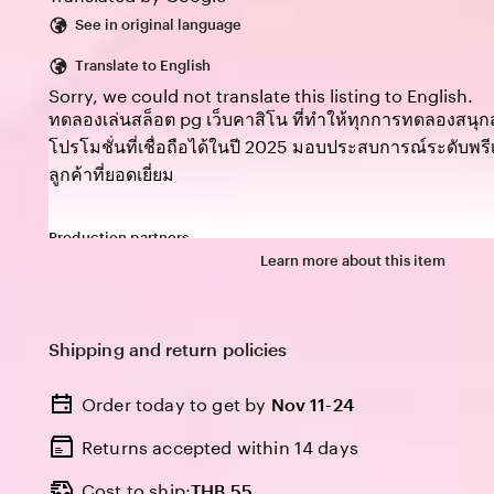
description
See in original language
Translate to English
Sorry, we could not translate this listing to English.
ทดลองเล่นสล็อต pg เว็บคาสิโน ที่ทำให้ทุกการทดลองสนุกส
โปรโมชั่นที่เชื่อถือได้ในปี 2025 มอบประสบการณ์ระดับพรี
ลูกค้าที่ยอดเยี่ยม
Production partners
Learn more about this item
ทดลองเล่นสล็อต pg makes this item with help from
Paperworks, The Netherlands
View all
Shipping and return policies
Order today to get by
Nov 11-24
Returns accepted
within 14 days
Cost to ship:
THB
55