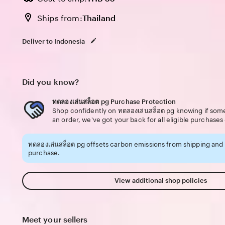
Ships from:
Thailand
Deliver to Indonesia
Did you know?
ทดลองเล่นสล็อต pg Purchase Protection
Shop confidently on ทดลองเล่นสล็อต pg knowing if som
an order, we've got your back for all eligible purchase
ทดลองเล่นสล็อต pg offsets carbon emissions from shipping and
purchase.
View additional shop policies
Meet your sellers