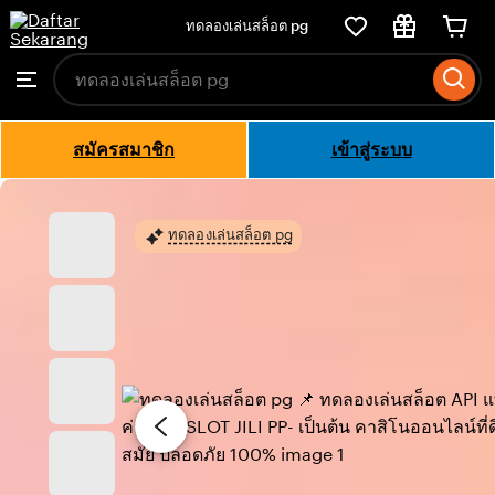
ทดลอง
ทดลองเล่นสล็อต pg
Skip
เล่น
to
Search
Browse
สล็อต
ontent
for
pg
items
or
สมัครสมาชิก
เข้าสู่ระบบ
shops
ทดลองเล่นสล็อต pg