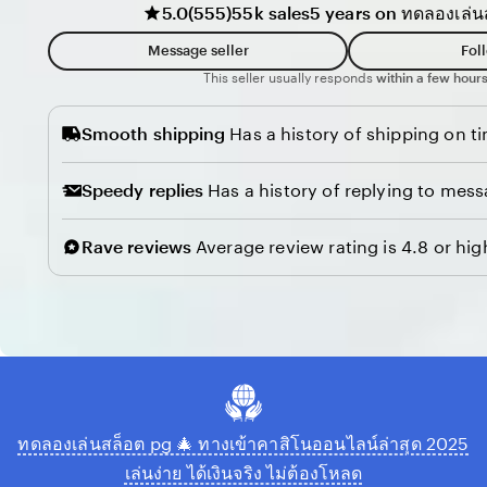
5.0
(555)
55k sales
5 years on ทดลองเล่น
r
i
i
e
Message seller
Fol
l
w
This seller usually responds
within a few hours
l
b
o
Smooth shipping
Has a history of shipping on t
y
C
Speedy replies
Has a history of replying to mess
o
n
Rave reviews
Average review rating is 4.8 or hig
n
y
ทดลองเล่นสล็อต pg 🎄 ทางเข้าคาสิโนออนไลน์ล่าสุด 2025
เล่นง่าย ได้เงินจริง ไม่ต้องโหลด