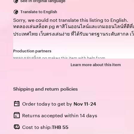
See in original language
Translate to English
Sorry, we could not translate this listing to English.
ทดลองเล่นสล็อต pg คาสิโนออนไลน์และเกมออนไลน์ที่ดีที่ส
ประเทศไทย เว็บตรงเล่นง่าย ที่ได้รับมาตรฐานระดับสากล เ
Production partners
ทดลองเล่นสล็อต pg makes this item with help from
Paperworks, The Netherlands
Learn more about this item
View all
Shipping and return policies
Order today to get by
Nov 11-24
Returns accepted
within 14 days
Cost to ship:
THB
55