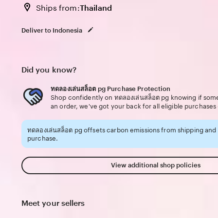
Ships from:
Thailand
Deliver to Indonesia
Did you know?
ทดลองเล่นสล็อต pg Purchase Protection
Shop confidently on ทดลองเล่นสล็อต pg knowing if som
an order, we've got your back for all eligible purchase
ทดลองเล่นสล็อต pg offsets carbon emissions from shipping and
purchase.
View additional shop policies
Meet your sellers