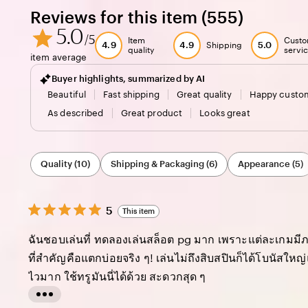
Reviews for this item (555)
5.0
/5
Item
Custo
4.9
4.9
5.0
Shipping
quality
servi
item average
Buyer highlights, summarized by AI
Beautiful
Fast shipping
Great quality
Happy custo
As described
Great product
Looks great
Filter
Quality (10)
Shipping & Packaging (6)
Appearance (5)
by
category
5
5
This item
out
of
ฉันชอบเล่นที่ ทดลองเล่นสล็อต pg มาก เพราะแต่ละเกมมี
5
stars
ที่สำคัญคือแตกบ่อยจริง ๆ! เล่นไม่ถึงสิบสปินก็ได้โบนัสให
ไวมาก ใช้ทรูมันนี่ได้ด้วย สะดวกสุด ๆ
L