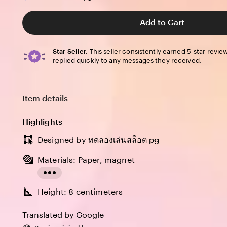
5
stars
Add to Cart
Star Seller.
This seller consistently earned 5-star revie
replied quickly to any messages they received.
Item details
Highlights
Designed by
ทดลองเล่นสล็อต pg
Materials: Paper, magnet
Read
Height: 8 centimeters
the
full
Translated by Google
description