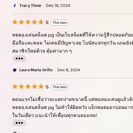
i
Tracy Thew
Dec 16, 2024
s
5
t
5
This item
out
i
of
ทดลองเล่นสล็อต pg เป็นเว็บสล็อตที่ให้ความรู้สึกปลอดภัยแล
5
n
stars
มือถือและคอม ไม่เคยมีปัญหาเลย โบนัสแจกทุกวัน แถมยัง
g
สมาชิกใหม่ด้วย คุ้มค่ามาก ๆ
r
e
L
v
i
Laura Maria Grillo
Dec 6, 2024
i
s
e
5
t
5
This item
out
w
i
of
ตอนแรกไม่เชื่อว่าจะแตกง่ายขนาดนี้ แต่พอลองเล่นดูแล้วต
5
b
n
stars
ทดลองเล่นสล็อต pg ไม่ทำให้ผิดหวัง แจ็กพอตออกบ่อยมาก 
y
g
ในวันเดียว แนะนำให้เพื่อนทุกคนลองเลย!
T
r
r
e
L