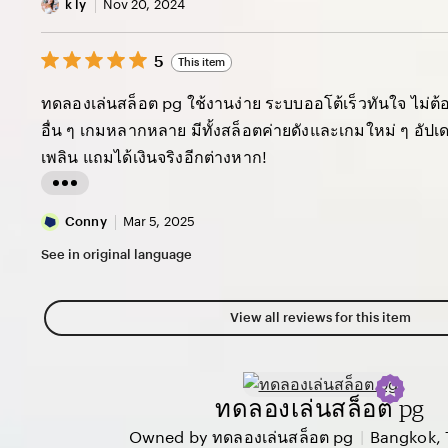
a
v
i
k ly
Nov 20, 2024
c
i
s
y
e
5
t
5
This item
out
T
w
i
of
ทดลองเล่นสล็อต pg ใช้งานง่าย ระบบออโต้เร็วทันใจ ไม่ต
5
h
b
n
stars
อื่น ๆ เกมหลากหลาย มีทั้งสล็อตค่ายดังและเกมใหม่ ๆ อัป
e
y
g
เพลิน แถมได้เงินจริงอีกต่างหาก!
w
L
r
a
e
L
u
v
i
Conny
Mar 5, 2025
r
i
s
See in original language
a
e
t
M
w
i
View all reviews for this item
a
b
n
r
y
g
i
k
r
ทดลองเล่นสล็อต pg
a
l
e
G
y
Owned by ทดลองเล่นสล็อต pg
|
Bangkok, 
v