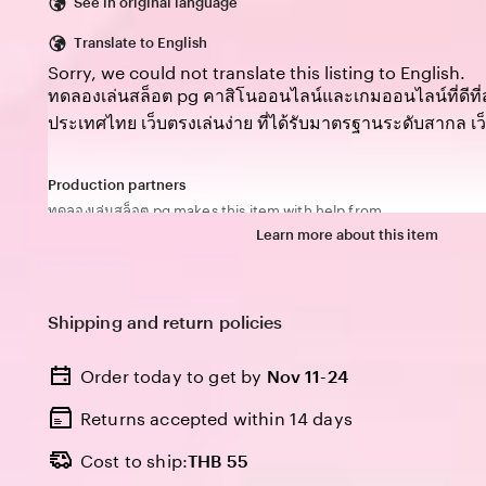
See in original language
Translate to English
Sorry, we could not translate this listing to English.
ทดลองเล่นสล็อต pg คาสิโนออนไลน์และเกมออนไลน์ที่ดีที่ส
ประเทศไทย เว็บตรงเล่นง่าย ที่ได้รับมาตรฐานระดับสากล เ
Production partners
ทดลองเล่นสล็อต pg makes this item with help from
Paperworks, The Netherlands
Learn more about this item
View all
Shipping and return policies
Order today to get by
Nov 11-24
Returns accepted
within 14 days
Cost to ship:
THB
55