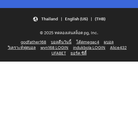
Thailand | English (US) | (THB)
© 2025 ทดลองเล่นสล็อต pg, Inc.
godfather168
บอลคืนวันนี้
โค้ดmegac4
ผบอล
วิเคราะห์ฟุตบอล
wyn168 LOGIN
indukbola LOGIN
Alice432
UFABET
ยอร์ค ซิตี้