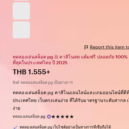
Report this item 
ทดลองเล่นสล็อต pg ⚖️ คาสิโนสด แต้มฟรี ปลอดภัย 100% เ
ที่สุดในประเทศไทย ปี 2025
Price:
THB 1.555+
ลิงค์ ทดลองเล่นสล็อต pg เป็นทางการ
ทดลองเล่นสล็อต pg คาสิโนออนไลน์และเกมออนไลน์ที่ดีที่
ประเทศไทย เว็บตรงเล่นง่าย ที่ได้รับมาตรฐานระดับสากล 
ง่าย
5
ทดลองเล่นสล็อต pg
out
of
ทดลองเล่นสล็อต pg เว็บไซต์อย่างเป็นทางการที่เชื่อถือได้