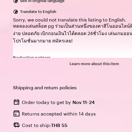
See in original language
Translate to English
Sorry, we could not translate this listing to English.
ทดลองเล่นสล็อต pg ร่วมเป็นส่วนหนึ่งของคาสิโนออนไลน์ที่
ง่าย ปลอดภัย เบิกถอนเงินไวได้ตลอด 24ชั่วโมง เล่นเกมออน
โปรโมชั่นมากมาย สมัครเลย!
Production partners
Learn more about this item
ทดลองเล่นสล็อต pg makes this item with help from
Paperworks, The Netherlands
View all
Shipping and return policies
Order today to get by
Nov 11-24
Returns accepted
within 14 days
Cost to ship:
THB
55