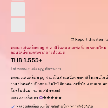
Report this item 
ทดลองเล่นสล็อต pg ⚜️ คาสิโนสด เกมเพลย์ง่าย ระบบใหม่ 
ออนไลน์ขายตรงจากค่ายทั้งหมด
Price:
THB 1.555+
ลิงค์ ทดลองเล่นสล็อต pg เป็นทางการ
ทดลองเล่นสล็อต pg ร่วมเป็นส่วนหนึ่งของคาสิโนออนไลน์ที
ง่าย ปลอดภัย เบิกถอนเงินไวได้ตลอด 24ชั่วโมง เล่นเกมออ
โปรโมชั่นมากมาย สมัครเลย!
5
ทดลองเล่นสล็อต pg
out
of
ทดลองเล่นสล็อต pg เว็บไซต์อย่างเป็นทางการที่เชื่อถือได้