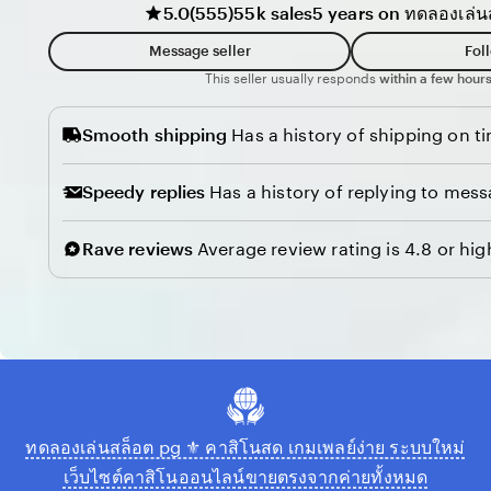
5.0
(555)
55k sales
5 years on ทดลองเล่น
r
i
i
e
Message seller
Fol
l
w
This seller usually responds
within a few hours
l
b
o
Smooth shipping
Has a history of shipping on t
y
C
Speedy replies
Has a history of replying to mess
o
n
Rave reviews
Average review rating is 4.8 or hig
n
y
ทดลองเล่นสล็อต pg ⚜️ คาสิโนสด เกมเพลย์ง่าย ระบบใหม่
เว็บไซต์คาสิโนออนไลน์ขายตรงจากค่ายทั้งหมด