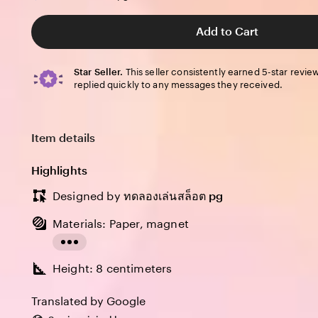
5
stars
Add to Cart
Star Seller.
This seller consistently earned 5-star revie
replied quickly to any messages they received.
Item details
Highlights
Designed by
ทดลองเล่นสล็อต pg
Materials: Paper, magnet
Read
Height: 8 centimeters
the
full
Translated by Google
description