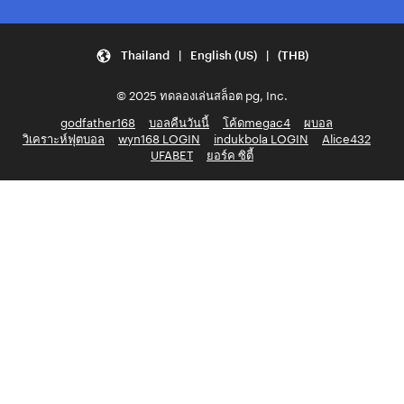
Thailand | English (US) | (THB)
© 2025 ทดลองเล่นสล็อต pg, Inc.
godfather168
บอลคืนวันนี้
โค้ดmegac4
ผบอล
วิเคราะห์ฟุตบอล
wyn168 LOGIN
indukbola LOGIN
Alice432
UFABET
ยอร์ค ซิตี้