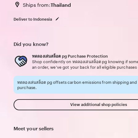
Ships from:
Thailand
Deliver to Indonesia
Did you know?
ทดลองเล่นสล็อต pg Purchase Protection
Shop confidently on ทดลองเล่นสล็อต pg knowing if som
an order, we've got your back for all eligible purchase
ทดลองเล่นสล็อต pg offsets carbon emissions from shipping and
purchase.
View additional shop policies
Meet your sellers