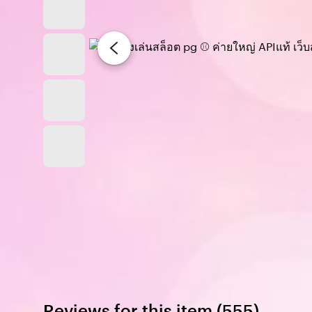
Reviews for this item (555)