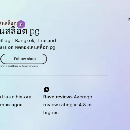
นสล็อต pg
อต pg
|
Bangkok, Thailand
ars on ทดลองเล่นสล็อต pg
Follow shop
ponds
within a few hours.
s
Has a history
Rave reviews
Average
o messages
review rating is 4.8 or
higher.