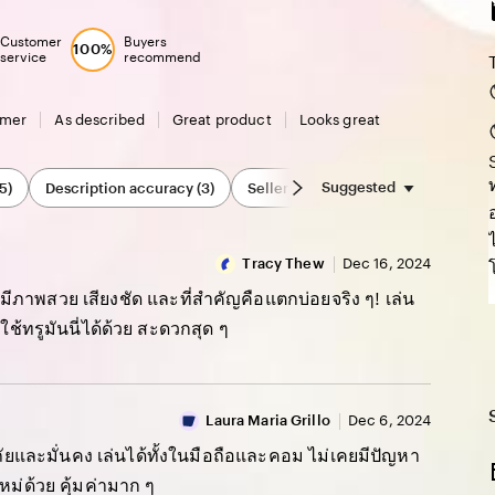
Customer
Buyers
100%
service
recommend
omer
As described
Great product
Looks great
Suggested
5)
Description accuracy (3)
Seller service (2)
Sizing & Fit (1)
Tracy Thew
Dec 16, 2024
ีภาพสวย เสียงชัด และที่สำคัญคือแตกบ่อยจริง ๆ! เล่น
้ทรูมันนี่ได้ด้วย สะดวกสุด ๆ
Laura Maria Grillo
Dec 6, 2024
ภัยและมั่นคง เล่นได้ทั้งในมือถือและคอม ไม่เคยมีปัญหา
ม่ด้วย คุ้มค่ามาก ๆ