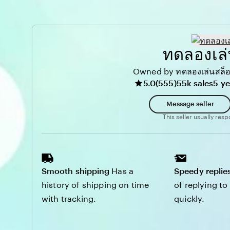
n
h
a
e
g
e
u
w
r
w
r
b
e
a
y
ทดลองเล่
v
M
k
i
Owned by ทดลองเล่นสล็
a
l
e
5.0
(555)
55k sales
5 ye
r
y
w
i
Message seller
b
a
This seller usually res
y
G
C
r
o
i
n
Smooth shipping
Has a
Speedy replie
l
n
history of shipping on time
of replying t
l
y
with tracking.
quickly.
o