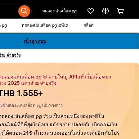
ทดลองเล่นสล็อต pg
ต pg
ทดลองเล่นสล็อต pg เอพีเค
สล็อต
เข้าสู่ระบบ
าย จ่ายจริง
ทดลองเล่นสล็อต pg ⚾ ค่ายใหญ่ APIแท้ เว็บสล็อตมา
แรง 2025 แตกง่าย จ่ายจริง
Price:
THB 1.555+
ิงค์ ทดลองเล่นสล็อต pg เป็นทางการ
ทดลองเล่นสล็อต pg ร่วมเป็นส่วนหนึ่งของคาสิโน
ออนไลน์ที่ดีที่สุดในไทย สมัครง่าย ปลอดภัย เบิกถอนเงิน
ไวได้ตลอด 24ชั่วโมง เล่นเกมออนไลน์และเต็มอิ่มกับโปร