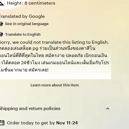
Height: 8 centimeters
the
full
Translated by Google
description
See in original language
Translate to English
Sorry, we could not translate this listing to English.
ทดลองเล่นสล็อต pg ร่วมเป็นส่วนหนึ่งของคาสิโน
ออนไลน์ที่ดีที่สุดในไทย สมัครง่าย ปลอดภัย เบิกถอนเงิน
ไวได้ตลอด 24ชั่วโมง เล่นเกมออนไลน์และเต็มอิ่มกับโปร
โมชั่นมากมาย สมัครเลย!
Learn more about this item
Production partners
ทดลองเล่นสล็อต pg makes this item with help from
Paperworks, The Netherlands
View all
Shipping and return policies
Order today to get by
Nov 11-24