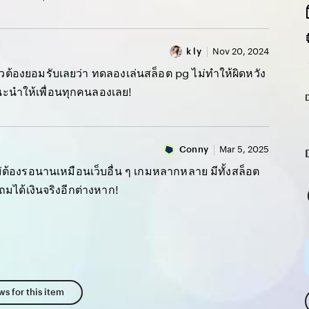
k ly
Nov 20, 2024
วต้องยอมรับเลยว่า ทดลองเล่นสล็อต pg ไม่ทำให้ผิดหวัง
นะนำให้เพื่อนทุกคนลองเลย!
D
Conny
Mar 5, 2025
่ต้องรอนานเหมือนเว็บอื่น ๆ เกมหลากหลาย มีทั้งสล็อต
มได้เงินจริงอีกต่างหาก!
ws for this item