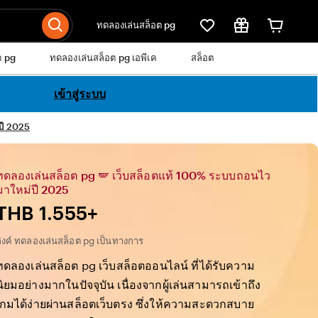
ทดลองเล่นสล็อต pg
ต pg
ทดลองเล่นสล็อต pg เอพีเค
สล็อต
เข้าสู่ระบบ
ปี 2025
ทดลองเล่นสล็อต pg 🪽 เว็บสล็อตแท้ 100% ระบบถอนไว
มาใหม่ปี 2025
Price:
THB 1.555+
ิงค์ ทดลองเล่นสล็อต pg เป็นทางการ
ทดลองเล่นสล็อต pg เว็บสล็อตออนไลน์ ที่ได้รับความ
นิยมอย่างมากในปัจจุบัน เนื่องจากผู้เล่นสามารถเข้าถึง
เกมได้ง่ายผ่านสล็อตเว็บตรง ซึ่งให้ความสะดวกสบาย