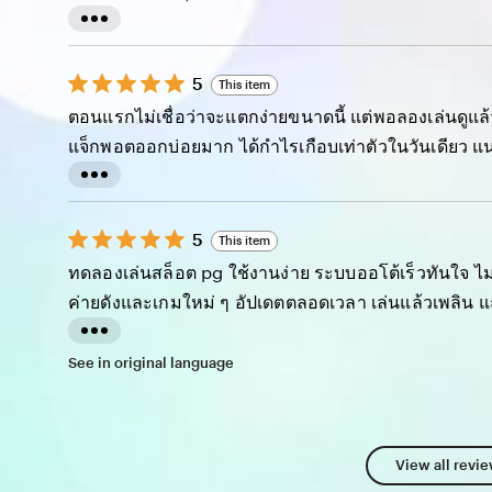
n
L
g
i
5
r
5
This item
s
out
e
ตอนแรกไม่เชื่อว่าจะแตกง่ายขนาดนี้ แต่พอลองเล่นดูแล้
of
t
5
v
แจ็กพอตออกบ่อยมาก ได้กำไรเกือบเท่าตัวในวันเดียว แ
i
stars
i
n
L
e
g
i
w
5
r
5
This item
s
out
b
e
ทดลองเล่นสล็อต pg ใช้งานง่าย ระบบออโต้เร็วทันใจ ไม
of
t
y
5
v
ค่ายดังและเกมใหม่ ๆ อัปเดตตลอดเวลา เล่นแล้วเพลิน แถ
i
stars
T
i
n
L
r
e
See in original language
g
i
a
w
r
s
c
b
e
t
y
y
v
i
View all revie
T
L
i