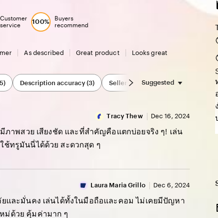
Customer
Buyers
100%
service
recommend
omer
As described
Great product
Looks great
Suggested
5)
Description accuracy (3)
Seller service (2)
Sizing & Fit (1)
Tracy Thew
Dec 16, 2024
ีภาพสวย เสียงชัด และที่สำคัญคือแตกบ่อยจริง ๆ! เล่น
้ทรูมันนี่ได้ด้วย สะดวกสุด ๆ
Laura Maria Grillo
Dec 6, 2024
ภัยและมั่นคง เล่นได้ทั้งในมือถือและคอม ไม่เคยมีปัญหา
ม่ด้วย คุ้มค่ามาก ๆ