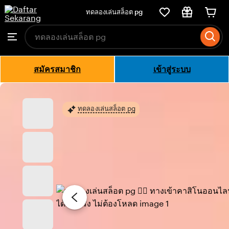
ทดลอง
ทดลองเล่นสล็อต pg
Skip
เล่น
to
Search
Browse
สล็อต
ontent
for
pg
items
or
สมัครสมาชิก
เข้าสู่ระบบ
shops
ทดลองเล่นสล็อต pg