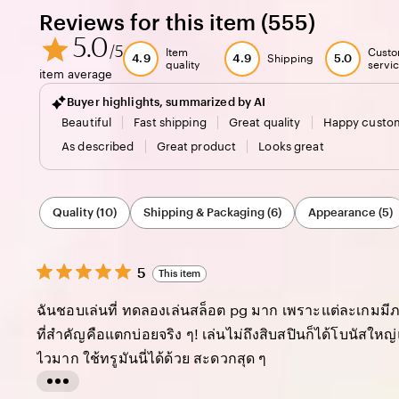
Reviews for this item (555)
5.0
/5
Item
Custo
4.9
4.9
5.0
Shipping
quality
servi
item average
Buyer highlights, summarized by AI
Beautiful
Fast shipping
Great quality
Happy custo
As described
Great product
Looks great
Filter
Quality (10)
Shipping & Packaging (6)
Appearance (5)
by
category
5
5
This item
out
of
ฉันชอบเล่นที่ ทดลองเล่นสล็อต pg มาก เพราะแต่ละเกมมี
5
stars
ที่สำคัญคือแตกบ่อยจริง ๆ! เล่นไม่ถึงสิบสปินก็ได้โบนัสให
ไวมาก ใช้ทรูมันนี่ได้ด้วย สะดวกสุด ๆ
L