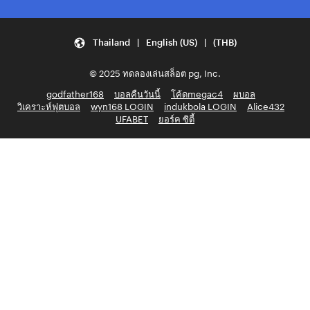
Thailand | English (US) | (THB)
© 2025 ทดลองเล่นสล็อต pg, Inc.
godfather168
บอลคืนวันนี้
โค้ดmegac4
ผบอล
วิเคราะห์ฟุตบอล
wyn168 LOGIN
indukbola LOGIN
Alice432
UFABET
ยอร์ค ซิตี้