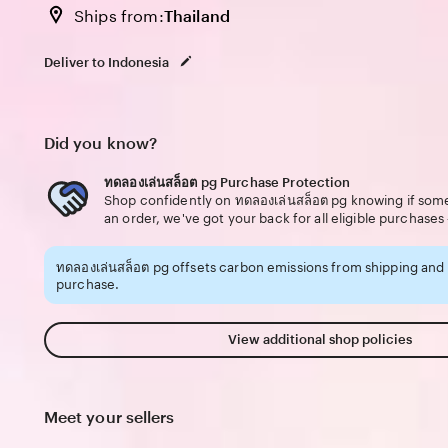
Ships from:
Thailand
Deliver to Indonesia
Did you know?
ทดลองเล่นสล็อต pg Purchase Protection
Shop confidently on ทดลองเล่นสล็อต pg knowing if som
an order, we've got your back for all eligible purchase
ทดลองเล่นสล็อต pg offsets carbon emissions from shipping and
purchase.
View additional shop policies
Meet your sellers