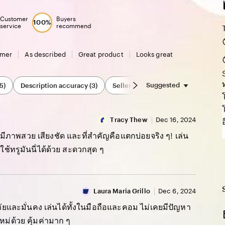
Customer
Buyers
100%
service
recommend
omer
As described
Great product
Looks great
Suggested
5)
Description accuracy (3)
Seller service (2)
Sizing & Fit (1)
Tracy Thew
Dec 16, 2024
ีภาพสวย เสียงชัด และที่สำคัญคือแตกบ่อยจริง ๆ! เล่น
้ทรูมันนี่ได้ด้วย สะดวกสุด ๆ
Laura Maria Grillo
Dec 6, 2024
ภัยและมั่นคง เล่นได้ทั้งในมือถือและคอม ไม่เคยมีปัญหา
ม่ด้วย คุ้มค่ามาก ๆ