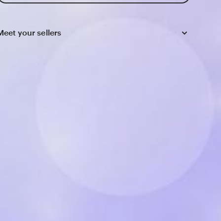
Meet your sellers