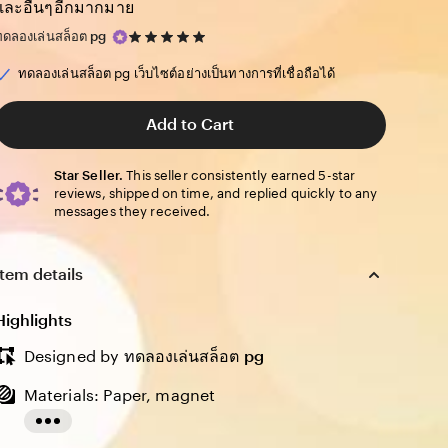
และอื่นๆอีกมากมาย
5
ทดลองเล่นสล็อต pg
out
of
ทดลองเล่นสล็อต pg เว็บไซต์อย่างเป็นทางการที่เชื่อถือได้
5
stars
Add to Cart
Star Seller.
This seller consistently earned 5-star
reviews, shipped on time, and replied quickly to any
messages they received.
Item details
Highlights
Designed by
ทดลองเล่นสล็อต pg
Materials: Paper, magnet
Read