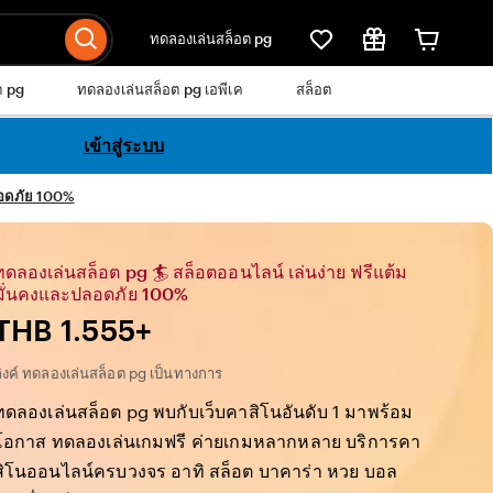
ทดลองเล่นสล็อต pg
ต pg
ทดลองเล่นสล็อต pg เอพีเค
สล็อต
เข้าสู่ระบบ
ลอดภัย 100%
ทดลองเล่นสล็อต pg 🏄 สล็อตออนไลน์ เล่นง่าย ฟรีแต้ม
มั่นคงและปลอดภัย 100%
Price:
THB 1.555+
ิงค์ ทดลองเล่นสล็อต pg เป็นทางการ
ทดลองเล่นสล็อต pg พบกับเว็บคาสิโนอันดับ 1 มาพร้อม
โอกาส ทดลองเล่นเกมฟรี ค่ายเกมหลากหลาย บริการคา
สิโนออนไลน์ครบวงจร อาทิ สล็อต บาคาร่า หวย บอล