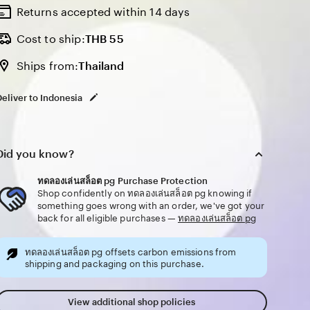
Returns accepted
within 14 days
Cost to ship:
THB
55
Ships from:
Thailand
eliver to Indonesia
Did you know?
ทดลองเล่นสล็อต pg Purchase Protection
Shop confidently on ทดลองเล่นสล็อต pg knowing if
something goes wrong with an order, we've got your
back for all eligible purchases —
ทดลองเล่นสล็อต pg
ทดลองเล่นสล็อต pg offsets carbon emissions from
shipping and packaging on this purchase.
View additional shop policies