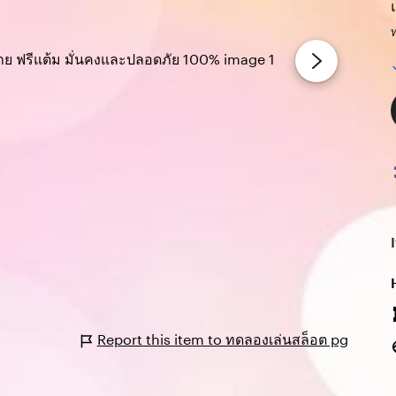
Report this item to ทดลองเล่นสล็อต pg