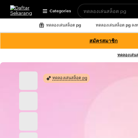
Skip
Search
ทดลอง
to
Categories
for
เล่น
Content
items
สล็อต
or
ทดลองเล่นสล็อต pg
ทดลองเล่นสล็อต pg ลงท
pg
shops
สมัครสมาชิก
ทดลองเล่นส
ทดลองเล่นสล็อต pg