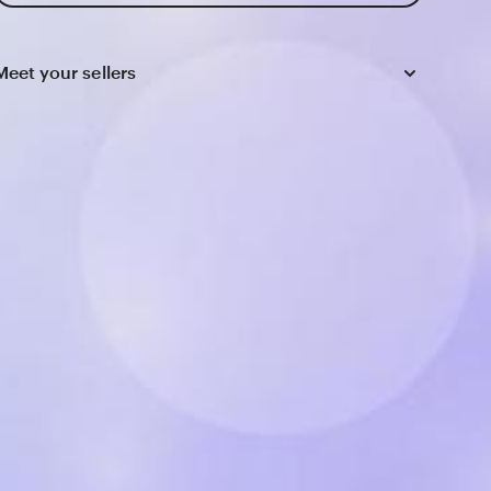
Meet your sellers