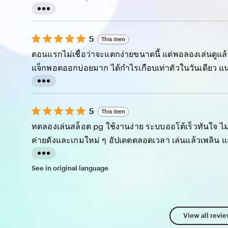
n
L
g
i
5
r
5
This item
s
out
e
ตอนแรกไม่เชื่อว่าจะแตกง่ายขนาดนี้ แต่พอลองเล่นดูแล้
of
t
5
v
แจ็กพอตออกบ่อยมาก ได้กำไรเกือบเท่าตัวในวันเดียว แ
i
stars
i
n
L
e
g
i
w
5
r
5
This item
s
out
b
e
ทดลองเล่นสล็อต pg ใช้งานง่าย ระบบออโต้เร็วทันใจ ไม
of
t
y
5
v
ค่ายดังและเกมใหม่ ๆ อัปเดตตลอดเวลา เล่นแล้วเพลิน แถ
i
stars
T
i
n
L
r
e
See in original language
g
i
a
w
r
s
c
b
e
t
y
y
v
i
View all revie
T
L
i