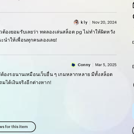
k ly
Nov 20, 2024
วต้องยอมรับเลยว่า ทดลองเล่นสล็อต pg ไม่ทำให้ผิดหวัง
นะนำให้เพื่อนทุกคนลองเลย!
D
Conny
Mar 5, 2025
่ต้องรอนานเหมือนเว็บอื่น ๆ เกมหลากหลาย มีทั้งสล็อต
มได้เงินจริงอีกต่างหาก!
ws for this item