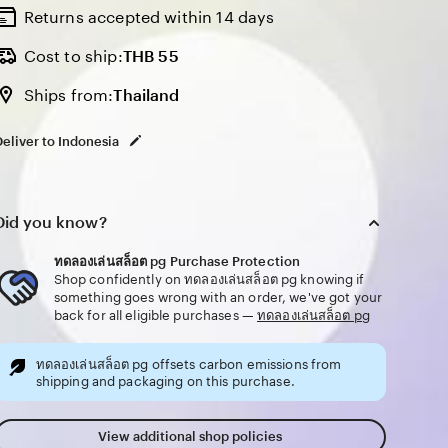
Returns accepted
within 14 days
Cost to ship:
THB
55
Ships from:
Thailand
eliver to Indonesia
Did you know?
ทดลองเล่นสล็อต pg Purchase Protection
Shop confidently on ทดลองเล่นสล็อต pg knowing if
something goes wrong with an order, we've got your
back for all eligible purchases —
ทดลองเล่นสล็อต pg
ทดลองเล่นสล็อต pg offsets carbon emissions from
shipping and packaging on this purchase.
View additional shop policies