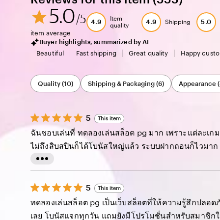
5.0
/5
Item
4.9
4.9
5.0
Shipping
quality
item average
Buyer highlights, summarized by AI
Beautiful
Fast shipping
Great quality
Happy cust
Filter
Quality (10)
Shipping & Packaging (6)
Appearance (
by
category
5
5
This item
out
ฉันชอบเล่นที่ ทดลองเล่นสล็อต pg มาก เพราะแต่ละเกมม
of
5
ไม่ถึงสิบสปินก็ได้โบนัสใหญ่แล้ว ระบบฝากถอนก็ไวมาก ใช
stars
L
i
5
5
This item
s
out
ทดลองเล่นสล็อต pg เป็นเว็บสล็อตที่ให้ความรู้สึกปลอด
of
t
5
เลย โบนัสแจกทุกวัน แถมยังมีโปรโมชั่นสำหรับสมาชิกให
i
stars