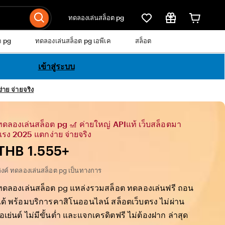
ทดลองเล่นสล็อต pg
ต pg
ทดลองเล่นสล็อต pg เอพีเค
สล็อต
เข้าสู่ระบบ
าย จ่ายจริง
ทดลองเล่นสล็อต pg 🎢 ค่ายใหญ่ APIแท้ เว็บสล็อตมา
แรง 2025 แตกง่าย จ่ายจริง
Price:
THB 1.555+
ิงค์ ทดลองเล่นสล็อต pg เป็นทางการ
ทดลองเล่นสล็อต pg แหล่งรวมสล็อต ทดลองเล่นฟรี ถอน
ได้ พร้อมบริการคาสิโนออนไลน์ สล็อตเว็บตรง ไม่ผ่าน
เอเย่นต์ ไม่มีขั้นต่ำ และแจกเครดิตฟรี ไม่ต้องฝาก ล่าสุด