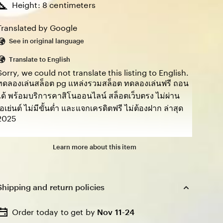
Height: 8 centimeters
the
full
Translated by Google
description
See in original language
Translate to English
Sorry, we could not translate this listing to English.
ทดลองเล่นสล็อต pg แหล่งรวมสล็อต ทดลองเล่นฟรี ถอน
ได้ พร้อมบริการคาสิโนออนไลน์ สล็อตเว็บตรง ไม่ผ่าน
เอเย่นต์ ไม่มีขั้นต่ำ และแจกเครดิตฟรี ไม่ต้องฝาก ล่าสุด
2025
Production partners
Learn more about this item
ทดลองเล่นสล็อต pg makes this item with help from
Paperworks, The Netherlands
View all
Shipping and return policies
Order today to get by
Nov 11-24