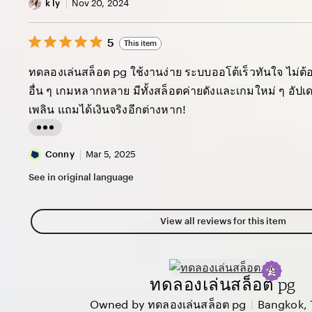
a
v
i
k ly
Nov 20, 2024
c
i
s
y
e
5
t
5
This item
out
T
w
i
of
ทดลองเล่นสล็อต pg ใช้งานง่าย ระบบออโต้เร็วทันใจ ไม่ต
5
h
b
n
stars
อื่น ๆ เกมหลากหลาย มีทั้งสล็อตค่ายดังและเกมใหม่ ๆ อัป
e
y
g
เพลิน แถมได้เงินจริงอีกต่างหาก!
w
L
r
a
e
L
u
v
i
Conny
Mar 5, 2025
r
i
s
See in original language
a
e
t
M
w
i
View all reviews for this item
a
b
n
r
y
g
i
k
r
ทดลองเล่นสล็อต pg
a
l
e
G
y
Owned by ทดลองเล่นสล็อต pg
|
Bangkok, 
v