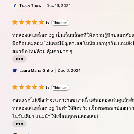
i
Tracy Thew
Dec 16, 2024
s
5
t
5
This item
out
i
of
ทดลองเล่นสล็อต pg เป็นเว็บสล็อตที่ให้ความรู้สึกปลอดภัยแล
5
n
stars
มือถือและคอม ไม่เคยมีปัญหาเลย โบนัสแจกทุกวัน แถมยัง
g
สมาชิกใหม่ด้วย คุ้มค่ามาก ๆ
r
e
L
v
i
Laura Maria Grillo
Dec 6, 2024
i
s
e
5
t
5
This item
out
w
i
of
ตอนแรกไม่เชื่อว่าจะแตกง่ายขนาดนี้ แต่พอลองเล่นดูแล้วต
5
b
n
stars
ทดลองเล่นสล็อต pg ไม่ทำให้ผิดหวัง แจ็กพอตออกบ่อยมาก 
y
g
ในวันเดียว แนะนำให้เพื่อนทุกคนลองเลย!
T
r
r
e
L