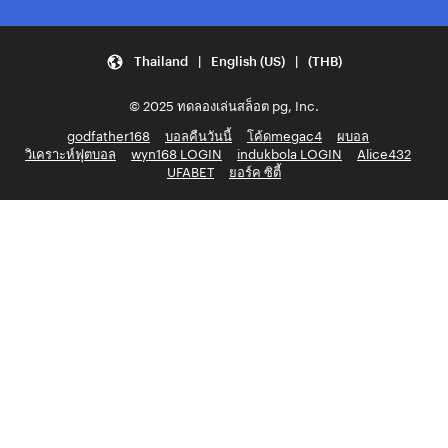
Thailand | English (US) | (THB)
© 2025 ทดลองเล่นสล็อต pg, Inc.
godfather168
บอลคืนวันนี้
โค้ดmegac4
ผบอล
วิเคราะห์ฟุตบอล
wyn168 LOGIN
indukbola LOGIN
Alice432
UFABET
ยอร์ค ซิตี้