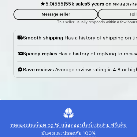
5.0
(555)
55k sales
5 years on ทดลองเล่น
r
i
i
e
Message seller
Fol
l
w
This seller usually responds
within a few hours
l
b
o
Smooth shipping
Has a history of shipping on t
y
C
Speedy replies
Has a history of replying to mess
o
n
Rave reviews
Average review rating is 4.8 or hig
n
y
ทดลองเล่นสล็อต pg 🎯 สล็อตออนไลน์ เล่นง่าย ฟรีแต้ม
มั่นคงและปลอดภัย 100%