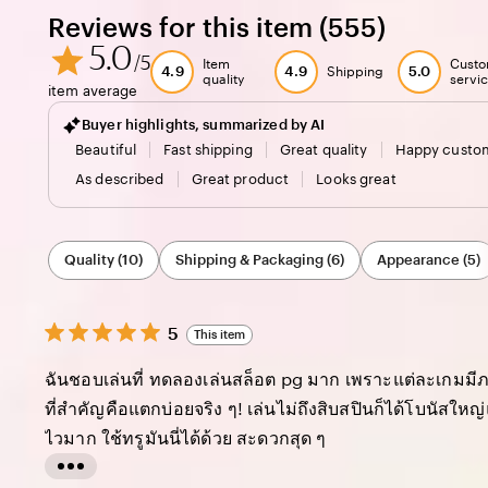
Reviews for this item (555)
5.0
/5
Item
Custo
4.9
4.9
5.0
Shipping
quality
servi
item average
Buyer highlights, summarized by AI
Beautiful
Fast shipping
Great quality
Happy custo
As described
Great product
Looks great
Filter
Quality (10)
Shipping & Packaging (6)
Appearance (5)
by
category
5
5
This item
out
of
ฉันชอบเล่นที่ ทดลองเล่นสล็อต pg มาก เพราะแต่ละเกมมี
5
stars
ที่สำคัญคือแตกบ่อยจริง ๆ! เล่นไม่ถึงสิบสปินก็ได้โบนัสให
ไวมาก ใช้ทรูมันนี่ได้ด้วย สะดวกสุด ๆ
L