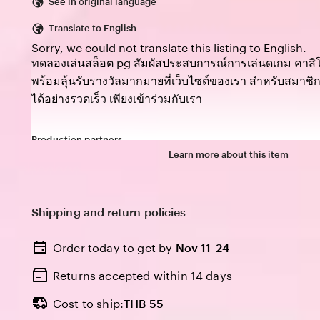
See in original language
Translate to English
Sorry, we could not translate this listing to English.
ทดลองเล่นสล็อต pg สัมผัสประสบการณ์การเล่นดเกม คาสิโนอ
พร้อมลุ้นรับรางวัลมากมายที่เว็บไซต์ของเรา สำหรับสมาชิก
ได้อย่างรวดเร็ว เพียงเข้าร่วมกับเรา
Production partners
Learn more about this item
ทดลองเล่นสล็อต pg makes this item with help from
Paperworks, The Netherlands
View all
Shipping and return policies
Order today to get by
Nov 11-24
Returns accepted
within 14 days
Cost to ship:
THB
55