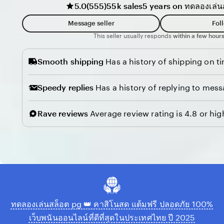
5.0
(555)
55k sales
5 years on ทดลองเล่น
r
i
i
e
Message seller
Fol
l
w
This seller usually responds
within a few hours
l
b
o
Smooth shipping
Has a history of shipping on t
y
C
Speedy replies
Has a history of replying to mess
o
n
Rave reviews
Average review rating is 4.8 or hig
n
y
ทดลองเล่นสล็อต pg 👑 คาสิโนสด แต้มฟรี ปลอดภัย 100%
เว็บพนันออนไลน์ที่ดีที่สุดในประเทศไทย ปี 2025