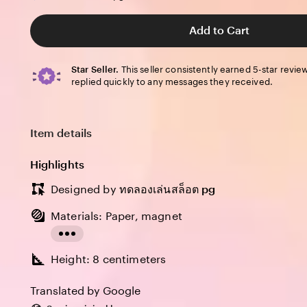
5
stars
Add to Cart
Star Seller.
This seller consistently earned 5-star revie
replied quickly to any messages they received.
Item details
Highlights
Designed by
ทดลองเล่นสล็อต pg
Materials: Paper, magnet
Read
Height: 8 centimeters
the
full
Translated by Google
description