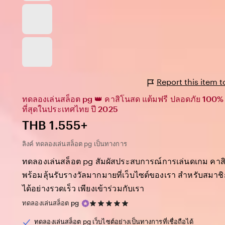
Report this item 
ทดลองเล่นสล็อต pg 👑 คาสิโนสด แต้มฟรี ปลอดภัย 100% เ
ที่สุดในประเทศไทย ปี 2025
Price:
THB 1.555+
ลิงค์ ทดลองเล่นสล็อต pg เป็นทางการ
ทดลองเล่นสล็อต pg สัมผัสประสบการณ์การเล่นดเกม คาสิโน
พร้อมลุ้นรับรางวัลมากมายที่เว็บไซต์ของเรา สำหรับสมาชิ
ได้อย่างรวดเร็ว เพียงเข้าร่วมกับเรา
5
ทดลองเล่นสล็อต pg
out
of
ทดลองเล่นสล็อต pg เว็บไซต์อย่างเป็นทางการที่เชื่อถือได้