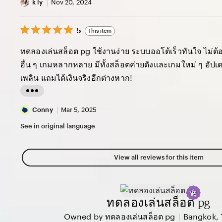
a
v
i
k ly
Nov 20, 2024
c
i
s
y
e
5
t
5
This item
out
T
w
i
of
ทดลองเล่นสล็อต pg ใช้งานง่าย ระบบออโต้เร็วทันใจ ไม่ต
5
h
b
n
stars
อื่น ๆ เกมหลากหลาย มีทั้งสล็อตค่ายดังและเกมใหม่ ๆ อัป
e
y
g
เพลิน แถมได้เงินจริงอีกต่างหาก!
w
L
r
a
e
L
u
v
i
Conny
Mar 5, 2025
r
i
s
See in original language
a
e
t
M
w
i
View all reviews for this item
a
b
n
r
y
g
i
k
r
ทดลองเล่นสล็อต pg
a
l
e
G
y
Owned by ทดลองเล่นสล็อต pg
|
Bangkok, 
v