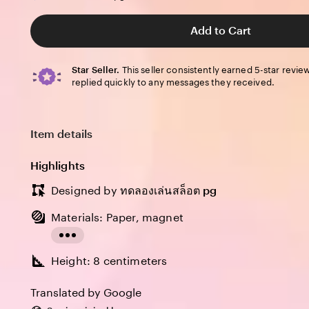
5
stars
Add to Cart
Star Seller.
This seller consistently earned 5-star revie
replied quickly to any messages they received.
Item details
Highlights
Designed by
ทดลองเล่นสล็อต pg
Materials: Paper, magnet
Read
Height: 8 centimeters
the
full
Translated by Google
description