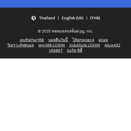
Thailand | English (US) | (THB)
© 2025 ทดลองเล่นสล็อต pg, Inc.
godfather168
บอลคืนวันนี้
โค้ดmegac4
ผบอล
วิเคราะห์ฟุตบอล
wyn168 LOGIN
indukbola LOGIN
Alice432
UFABET
ยอร์ค ซิตี้