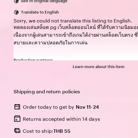
See in original language
Translate to English
Sorry, we could not translate this listing to English.
ทดลองเล่นสล็อต pg เว็บสล็อตออนไลน์ ที่ได้รับความนิยมอ
เนื่องจากผู้เล่นสามารถเข้าถึงเกมได้ง่ายผ่านสล็อตเว็บตรง 
สบายและความปลอดภัยในการเล่น
Production partners
Learn more about this item
ทดลองเล่นสล็อต pg makes this item with help from
Paperworks, The Netherlands
View all
Shipping and return policies
Order today to get by
Nov 11-24
Returns accepted
within 14 days
Cost to ship:
THB
55