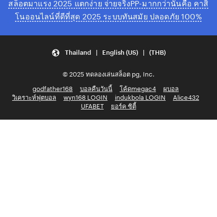
สล็อตมาแรง 2025 แตกง่าย จ่ายจริงPP-มากกว่านั้นคือ คาสิ
โนออนไลน์ที่ดีที่สุด 2025 ระบบทันสมัย ปลอดภัย 100%
Thailand | English (US) | (THB)
© 2025 ทดลองเล่นสล็อต pg, Inc.
godfather168
บอลคืนวันนี้
โค้ดmegac4
ผบอล
วิเคราะห์ฟุตบอล
wyn168 LOGIN
indukbola LOGIN
Alice432
UFABET
ยอร์ค ซิตี้