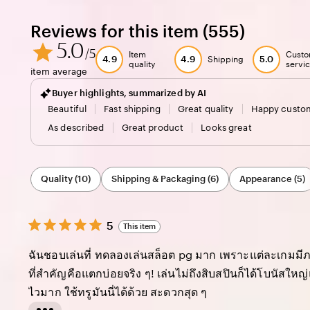
Reviews for this item (555)
5.0
/5
Item
Custo
4.9
4.9
5.0
Shipping
quality
servi
item average
Buyer highlights, summarized by AI
Beautiful
Fast shipping
Great quality
Happy custo
As described
Great product
Looks great
Filter
Quality (10)
Shipping & Packaging (6)
Appearance (5)
by
category
5
5
This item
out
of
ฉันชอบเล่นที่ ทดลองเล่นสล็อต pg มาก เพราะแต่ละเกมมี
5
stars
ที่สำคัญคือแตกบ่อยจริง ๆ! เล่นไม่ถึงสิบสปินก็ได้โบนัสให
ไวมาก ใช้ทรูมันนี่ได้ด้วย สะดวกสุด ๆ