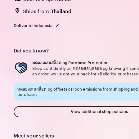
Ships from:
Thailand
Deliver to Indonesia
Did you know?
ทดลองเล่นสล็อต pg Purchase Protection
Shop confidently on ทดลองเล่นสล็อต pg knowing if som
an order, we've got your back for all eligible purchase
ทดลองเล่นสล็อต pg offsets carbon emissions from shipping and
purchase.
View additional shop policies
Meet your sellers