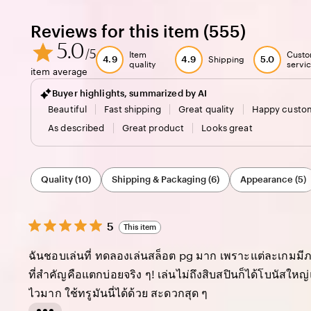
Reviews for this item (555)
5.0
/5
Item
Custo
4.9
4.9
5.0
Shipping
quality
servi
item average
Buyer highlights, summarized by AI
Beautiful
Fast shipping
Great quality
Happy custo
As described
Great product
Looks great
Filter
Quality (10)
Shipping & Packaging (6)
Appearance (5)
by
category
5
5
This item
out
of
ฉันชอบเล่นที่ ทดลองเล่นสล็อต pg มาก เพราะแต่ละเกมมี
5
stars
ที่สำคัญคือแตกบ่อยจริง ๆ! เล่นไม่ถึงสิบสปินก็ได้โบนัสให
ไวมาก ใช้ทรูมันนี่ได้ด้วย สะดวกสุด ๆ