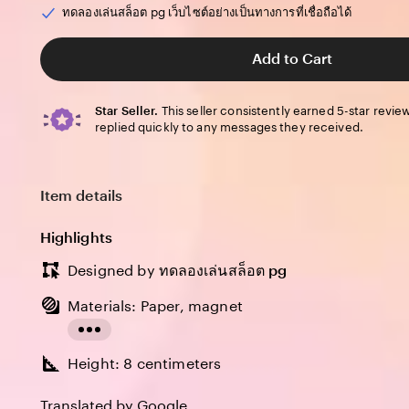
of
ทดลองเล่นสล็อต pg เว็บไซต์อย่างเป็นทางการที่เชื่อถือได้
5
stars
Add to Cart
Star Seller.
This seller consistently earned 5-star revie
replied quickly to any messages they received.
Item details
Highlights
Designed by
ทดลองเล่นสล็อต pg
Materials: Paper, magnet
Read
Height: 8 centimeters
the
full
Translated by Google