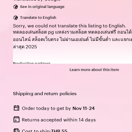
description
See in original language
Translate to English
Sorry, we could not translate this listing to English.
ทดลองเล่นสล็อต pg แหล่งรวมสล็อต ทดลองเล่นฟรี ถอนได้
ออนไลน์ สล็อตเว็บตรง ไม่ผ่านเอเย่นต์ ไม่มีขั้นต่ำ และแจกเ
ล่าสุด 2025
Production partners
Learn more about this item
ทดลองเล่นสล็อต pg makes this item with help from
Paperworks, The Netherlands
View all
Shipping and return policies
Order today to get by
Nov 11-24
Returns accepted
within 14 days
Cost to ship:
THB
55