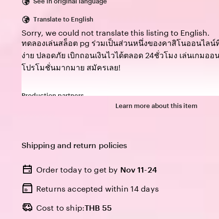
See in original language
Translate to English
Sorry, we could not translate this listing to English.
ทดลองเล่นสล็อต pg ร่วมเป็นส่วนหนึ่งของคาสิโนออนไลน์ที่
ง่าย ปลอดภัย เบิกถอนเงินไวได้ตลอด 24ชั่วโมง เล่นเกมออน
โปรโมชั่นมากมาย สมัครเลย!
Production partners
Learn more about this item
ทดลองเล่นสล็อต pg makes this item with help from
Paperworks, The Netherlands
View all
Shipping and return policies
Order today to get by
Nov 11-24
Returns accepted
within 14 days
Cost to ship:
THB
55