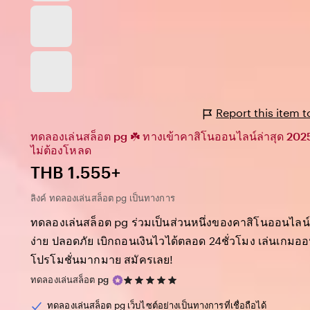
Report this item 
ทดลองเล่นสล็อต pg ☘️ ทางเข้าคาสิโนออนไลน์ล่าสุด 2025 เ
ไม่ต้องโหลด
Price:
THB 1.555+
ลิงค์ ทดลองเล่นสล็อต pg เป็นทางการ
ทดลองเล่นสล็อต pg ร่วมเป็นส่วนหนึ่งของคาสิโนออนไลน์ที
ง่าย ปลอดภัย เบิกถอนเงินไวได้ตลอด 24ชั่วโมง เล่นเกมออ
โปรโมชั่นมากมาย สมัครเลย!
5
ทดลองเล่นสล็อต pg
out
of
ทดลองเล่นสล็อต pg เว็บไซต์อย่างเป็นทางการที่เชื่อถือได้