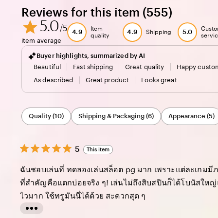
Reviews for this item (555)
5.0
/5
Item
Custo
4.9
4.9
5.0
Shipping
quality
servi
item average
Buyer highlights, summarized by AI
Beautiful
Fast shipping
Great quality
Happy custo
As described
Great product
Looks great
Filter
Quality (10)
Shipping & Packaging (6)
Appearance (5)
by
category
5
5
This item
out
of
ฉันชอบเล่นที่ ทดลองเล่นสล็อต pg มาก เพราะแต่ละเกมมี
5
stars
ที่สำคัญคือแตกบ่อยจริง ๆ! เล่นไม่ถึงสิบสปินก็ได้โบนัสให
ไวมาก ใช้ทรูมันนี่ได้ด้วย สะดวกสุด ๆ
L