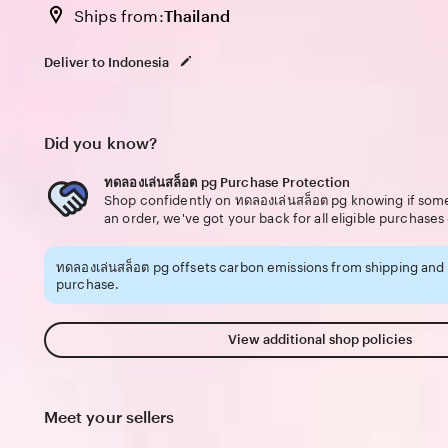
Ships from:
Thailand
Deliver to Indonesia
Did you know?
ทดลองเล่นสล็อต pg Purchase Protection
Shop confidently on ทดลองเล่นสล็อต pg knowing if som
an order, we've got your back for all eligible purchase
ทดลองเล่นสล็อต pg offsets carbon emissions from shipping and
purchase.
View additional shop policies
Meet your sellers