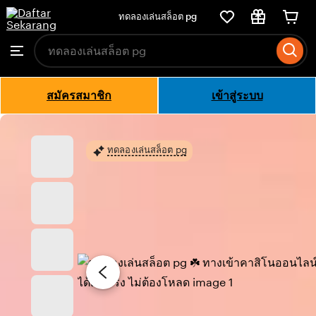
ทดลอง
ทดลองเล่นสล็อต pg
Skip
เล่น
to
Search
Browse
สล็อต
ontent
for
pg
items
or
สมัครสมาชิก
เข้าสู่ระบบ
shops
ทดลองเล่นสล็อต pg