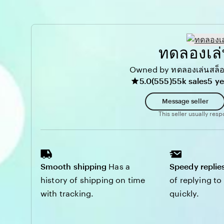
n
h
a
e
g
e
u
w
r
w
r
b
e
a
y
ทดลองเล่
v
M
k
i
Owned by ทดลองเล่นสล็
a
l
e
5.0
(555)
55k sales
5 ye
r
y
w
i
Message seller
b
a
This seller usually res
y
G
C
r
o
i
n
Smooth shipping
Has a
Speedy replie
l
n
history of shipping on time
of replying t
l
y
with tracking.
quickly.
o