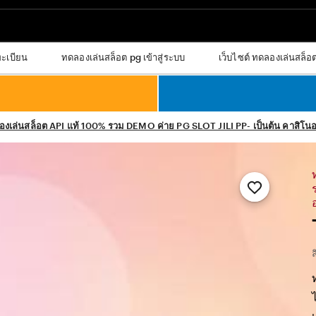
ะเบียน
ทดลองเล่นสล็อต pg เข้าสู่ระบบ
เว็บไซต์ ทดลองเล่นสล็อ
งเล่นสล็อต API แท้ 100% รวม DEMO ค่าย PG SLOT JILI PP- เป็นต้น คาสิโนออ
Add
to
Favorites
ล