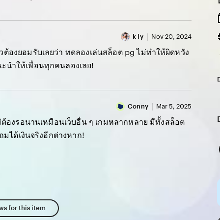
k ly
Nov 20, 2024
วต้องยอมรับเลยว่า ทดลองเล่นสล็อต pg ไม่ทำให้ผิดหวัง
นะนำให้เพื่อนทุกคนลองเลย!
D
Conny
Mar 5, 2025
่ต้องรอนานเหมือนเว็บอื่น ๆ เกมหลากหลาย มีทั้งสล็อต
มได้เงินจริงอีกต่างหาก!
ws for this item