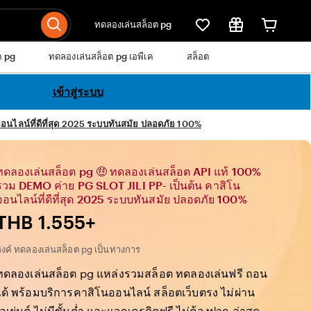
ทดลองเล่นสล็อต pg
ต pg
ทดลองเล่นสล็อต pg เอพีเค
สล็อต
เข้าสู่ระบบ
นไลน์ที่ดีที่สุด 2025 ระบบทันสมัย ปลอดภัย 100%
ทดลองเล่นสล็อต pg 🤑 ทดลองเล่นสล็อต API แท้ 100%
รวม DEMO ค่าย PG SLOT JILI PP- เป็นต้น คาสิโน
ออนไลน์ที่ดีที่สุด 2025 ระบบทันสมัย ปลอดภัย 100%
Price:
THB 1.555+
ิงค์ ทดลองเล่นสล็อต pg เป็นทางการ
ทดลองเล่นสล็อต pg แหล่งรวมสล็อต ทดลองเล่นฟรี ถอน
ได้ พร้อมบริการคาสิโนออนไลน์ สล็อตเว็บตรง ไม่ผ่าน