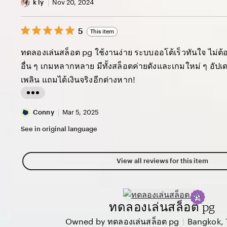
a
v
i
k ly
Nov 20, 2024
c
i
s
y
e
5
t
5
This item
out
T
w
i
of
ทดลองเล่นสล็อต pg ใช้งานง่าย ระบบออโต้เร็วทันใจ ไม่ต
5
h
b
n
stars
อื่น ๆ เกมหลากหลาย มีทั้งสล็อตค่ายดังและเกมใหม่ ๆ อัป
e
y
g
เพลิน แถมได้เงินจริงอีกต่างหาก!
w
L
r
a
e
L
u
v
i
Conny
Mar 5, 2025
r
i
s
See in original language
a
e
t
M
w
i
View all reviews for this item
a
b
n
r
y
g
i
k
r
ทดลองเล่นสล็อต pg
a
l
e
G
y
Owned by ทดลองเล่นสล็อต pg
|
Bangkok, 
v