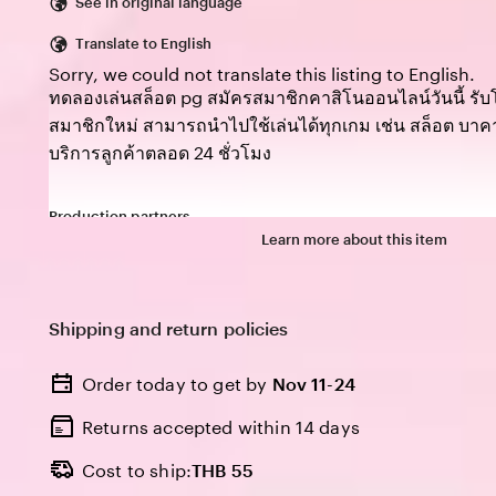
See in original language
Translate to English
Sorry, we could not translate this listing to English.
ทดลองเล่นสล็อต pg สมัครสมาชิกคาสิโนออนไลน์วันนี้ รับโ
สมาชิกใหม่ สามารถนำไปใช้เล่นได้ทุกเกม เช่น สล็อต บาคา
บริการลูกค้าตลอด 24 ชั่วโมง
Production partners
Learn more about this item
ทดลองเล่นสล็อต pg makes this item with help from
Paperworks, The Netherlands
View all
Shipping and return policies
Order today to get by
Nov 11-24
Returns accepted
within 14 days
Cost to ship:
THB
55