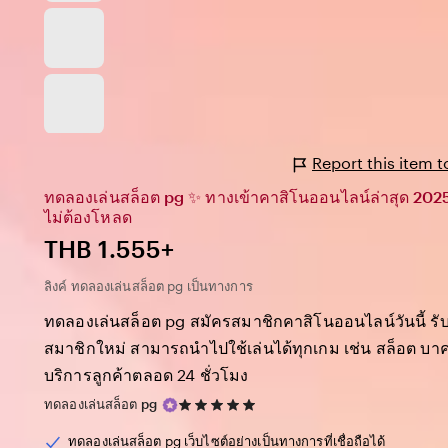
Report this item 
ทดลองเล่นสล็อต pg ✨ ทางเข้าคาสิโนออนไลน์ล่าสุด 2025 เล
ไม่ต้องโหลด
Price:
THB 1.555+
ลิงค์ ทดลองเล่นสล็อต pg เป็นทางการ
ทดลองเล่นสล็อต pg สมัครสมาชิกคาสิโนออนไลน์วันนี้ รับ
สมาชิกใหม่ สามารถนำไปใช้เล่นได้ทุกเกม เช่น สล็อต บาคา
บริการลูกค้าตลอด 24 ชั่วโมง
5
ทดลองเล่นสล็อต pg
out
of
ทดลองเล่นสล็อต pg เว็บไซต์อย่างเป็นทางการที่เชื่อถือได้