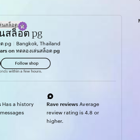
นสล็อต pg
อต pg
|
Bangkok, Thailand
ars on ทดลองเล่นสล็อต pg
Follow shop
ponds
within a few hours.
s
Has a history
Rave reviews
Average
o messages
review rating is 4.8 or
higher.