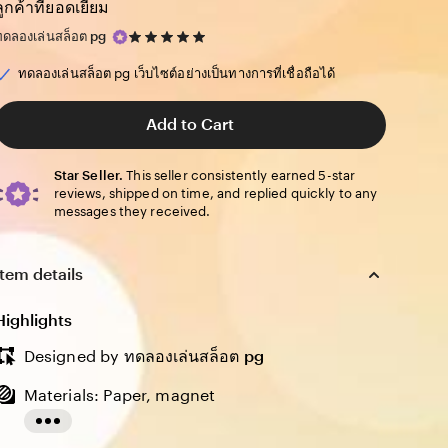
ลูกค้าที่ยอดเยี่ยม
5
ทดลองเล่นสล็อต pg
out
of
ทดลองเล่นสล็อต pg เว็บไซต์อย่างเป็นทางการที่เชื่อถือได้
5
stars
Add to Cart
Star Seller.
This seller consistently earned 5-star
reviews, shipped on time, and replied quickly to any
messages they received.
Item details
Highlights
Designed by
ทดลองเล่นสล็อต pg
Materials: Paper, magnet
Read