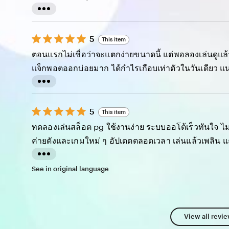
n
L
g
i
5
r
5
This item
s
out
e
ตอนแรกไม่เชื่อว่าจะแตกง่ายขนาดนี้ แต่พอลองเล่นดูแล้
of
t
5
v
แจ็กพอตออกบ่อยมาก ได้กำไรเกือบเท่าตัวในวันเดียว แ
i
stars
i
n
L
e
g
i
w
5
r
5
This item
s
out
b
e
ทดลองเล่นสล็อต pg ใช้งานง่าย ระบบออโต้เร็วทันใจ ไม
of
t
y
5
v
ค่ายดังและเกมใหม่ ๆ อัปเดตตลอดเวลา เล่นแล้วเพลิน แถ
i
stars
T
i
n
L
r
e
See in original language
g
i
a
w
r
s
c
b
e
t
y
y
v
i
View all revie
T
L
i