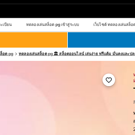
ะเบียน
ทดลองเล่นสล็อต pg เข้าสู่ระบบ
เว็บไซต์ ทดลองเล่นสล็อ
ล็อต pg
ทดลองเล่นสล็อต pg 🏛️ สล็อตออนไลน์ เล่นง่าย ฟรีแต้ม มั่นคงและ
Add
to
Favorites
ล