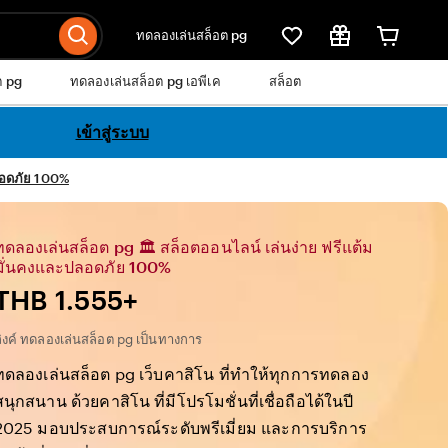
ทดลองเล่นสล็อต pg
ต pg
ทดลองเล่นสล็อต pg เอพีเค
สล็อต
เข้าสู่ระบบ
ปลอดภัย 100%
ทดลองเล่นสล็อต pg 🏛️ สล็อตออนไลน์ เล่นง่าย ฟรีแต้ม
มั่นคงและปลอดภัย 100%
Price:
THB 1.555+
ิงค์ ทดลองเล่นสล็อต pg เป็นทางการ
ทดลองเล่นสล็อต pg เว็บคาสิโน ที่ทำให้ทุกการทดลอง
สนุกสนาน ด้วยคาสิโน ที่มีโปรโมชั่นที่เชื่อถือได้ในปี
2025 มอบประสบการณ์ระดับพรีเมี่ยม และการบริการ