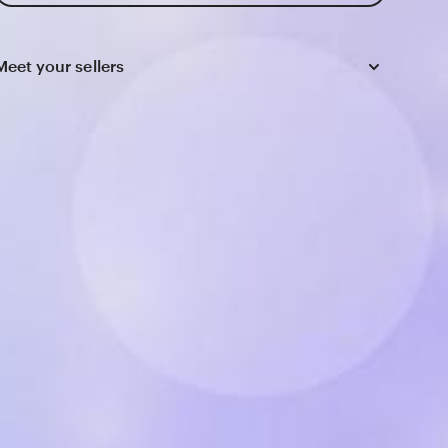
Meet your sellers