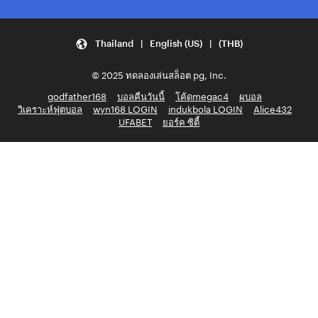
Thailand | English (US) | (THB)
© 2025 ทดลองเล่นสล็อต pg, Inc.
godfather168
บอลคืนวันนี้
โค้ดmegac4
ผบอล
วิเคราะห์ฟุตบอล
wyn168 LOGIN
indukbola LOGIN
Alice432
UFABET
ยอร์ค ซิตี้