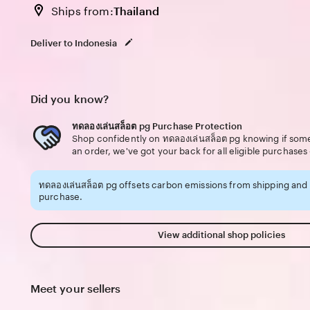
Ships from:
Thailand
Deliver to Indonesia
Did you know?
ทดลองเล่นสล็อต pg Purchase Protection
Shop confidently on ทดลองเล่นสล็อต pg knowing if som
an order, we've got your back for all eligible purchase
ทดลองเล่นสล็อต pg offsets carbon emissions from shipping and
purchase.
View additional shop policies
Meet your sellers