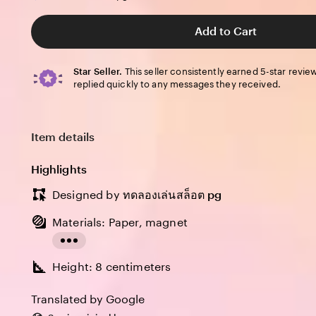
5
stars
Add to Cart
Star Seller.
This seller consistently earned 5-star revie
replied quickly to any messages they received.
Item details
Highlights
Designed by
ทดลองเล่นสล็อต pg
Materials: Paper, magnet
Read
Height: 8 centimeters
the
full
Translated by Google
description