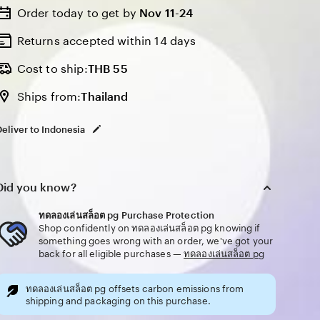
Order today to get by
Nov 11-24
Returns accepted
within 14 days
Cost to ship:
THB
55
Ships from:
Thailand
eliver to Indonesia
Did you know?
ทดลองเล่นสล็อต pg Purchase Protection
Shop confidently on ทดลองเล่นสล็อต pg knowing if
something goes wrong with an order, we've got your
back for all eligible purchases —
ทดลองเล่นสล็อต pg
ทดลองเล่นสล็อต pg offsets carbon emissions from
shipping and packaging on this purchase.