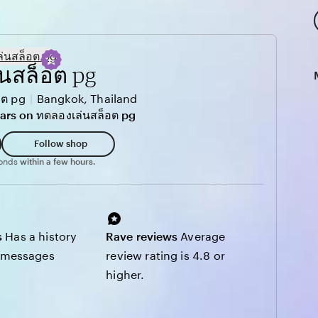
นสล็อต pg
อต pg
|
Bangkok, Thailand
ars on ทดลองเล่นสล็อต pg
Follow shop
ponds
within a few hours.
s
Has a history
Rave reviews
Average
o messages
review rating is 4.8 or
higher.