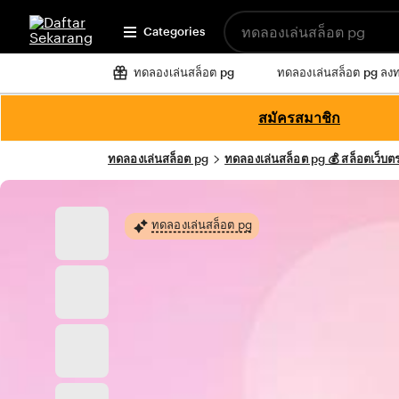
Skip
Search
ทดลอง
to
Categories
for
เล่น
Content
items
สล็อต
or
ทดลองเล่นสล็อต pg
ทดลองเล่นสล็อต pg ลงท
pg
shops
สมัครสมาชิก
ทดลองเล่นสล็อต pg
ทดลองเล่นสล็อต pg 💰 สล็อตเว็บต
ทดลองเล่นสล็อต pg