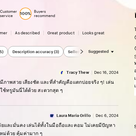
Customer
Buyers
100%
service
recommend
omer
As described
Great product
Looks great
Suggested
5)
Description accuracy (3)
Seller service (2)
Sizing & Fit (1)
Tracy Thew
Dec 16, 2024
ีภาพสวย เสียงชัด และที่สำคัญคือแตกบ่อยจริง ๆ! เล่น
แ
้ทรูมันนี่ได้ด้วย สะดวกสุด ๆ
Laura Maria Grillo
Dec 6, 2024
ภัยและมั่นคง เล่นได้ทั้งในมือถือและคอม ไม่เคยมีปัญหา
ม่ด้วย คุ้มค่ามาก ๆ