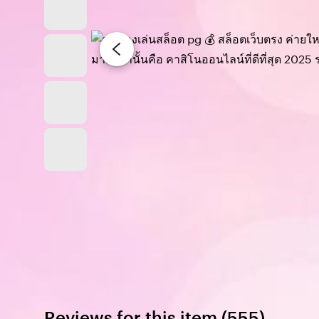
Reviews for this item (555)