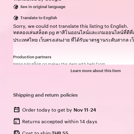
description
See in original language
Translate to English
Sorry, we could not translate this listing to English.
ทดลองเล่นสล็อต pg คาสิโนออนไลน์และเกมออนไลน์ที่ดีที่ส
ประเทศไทย เว็บตรงเล่นง่าย ที่ได้รับมาตรฐานระดับสากล เ
Production partners
ทดลองเล่นสล็อต pg makes this item with help from
Paperworks, The Netherlands
Learn more about this item
View all
Shipping and return policies
Order today to get by
Nov 11-24
Returns accepted
within 14 days
Cost to ship:
THB
55