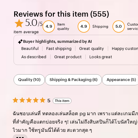
Reviews for this item (555)
5.0
/5
Item
Custo
4.9
4.9
5.0
Shipping
quality
servi
item average
Buyer highlights, summarized by AI
Beautiful
Fast shipping
Great quality
Happy custo
As described
Great product
Looks great
Filter
Quality (10)
Shipping & Packaging (6)
Appearance (5)
by
category
5
5
This item
out
of
ฉันชอบเล่นที่ ทดลองเล่นสล็อต pg มาก เพราะแต่ละเกมมี
5
stars
ที่สำคัญคือแตกบ่อยจริง ๆ! เล่นไม่ถึงสิบสปินก็ได้โบนัสให
ไวมาก ใช้ทรูมันนี่ได้ด้วย สะดวกสุด ๆ