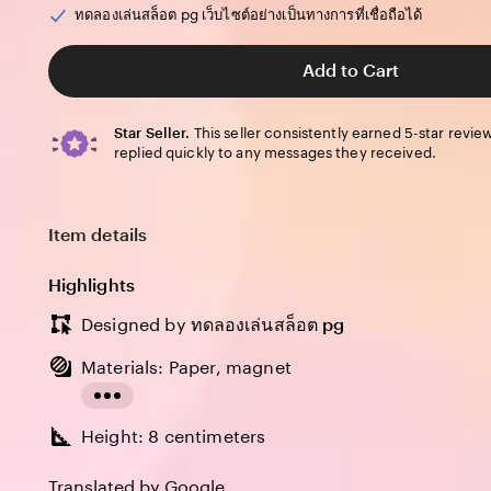
of
ทดลองเล่นสล็อต pg เว็บไซต์อย่างเป็นทางการที่เชื่อถือได้
5
stars
Add to Cart
Star Seller.
This seller consistently earned 5-star revie
replied quickly to any messages they received.
Item details
Highlights
Designed by
ทดลองเล่นสล็อต pg
Materials: Paper, magnet
Read
Height: 8 centimeters
the
full
Translated by Google