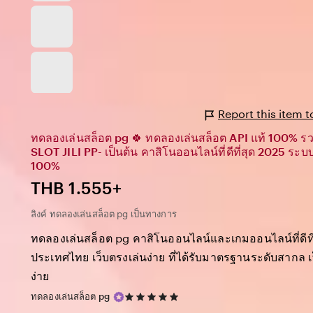
Report this item 
ทดลองเล่นสล็อต pg 🍀 ทดลองเล่นสล็อต API แท้ 100% 
SLOT JILI PP- เป็นต้น คาสิโนออนไลน์ที่ดีที่สุด 2025 ระ
100%
Price:
THB 1.555+
ลิงค์ ทดลองเล่นสล็อต pg เป็นทางการ
ทดลองเล่นสล็อต pg คาสิโนออนไลน์และเกมออนไลน์ที่ดีที่
ประเทศไทย เว็บตรงเล่นง่าย ที่ได้รับมาตรฐานระดับสากล 
ง่าย
5
ทดลองเล่นสล็อต pg
out