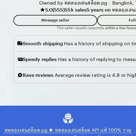
G
y
Owned by ทดลองเล่นสล็อต pg
|
Bangkok, 
v
5.0
(555)
55k sales
5 years on ทดลองเล่น
r
i
i
e
Message seller
Fol
l
w
This seller usually responds
within a few hours
l
b
o
Smooth shipping
Has a history of shipping on t
y
C
Speedy replies
Has a history of replying to mess
o
n
Rave reviews
Average review rating is 4.8 or hig
n
y
ทดลองเล่นสล็อต pg 🍀 ทดลองเล่นสล็อต API แท้ 100% รวม