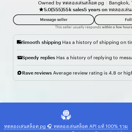
G
y
Owned by ทดลองเล่นสล็อต pg
|
Bangkok, 
v
5.0
(555)
55k sales
5 years on ทดลองเล่น
r
i
i
e
Message seller
Fol
l
w
This seller usually responds
within a few hours
l
b
o
Smooth shipping
Has a history of shipping on t
y
C
Speedy replies
Has a history of replying to mess
o
n
Rave reviews
Average review rating is 4.8 or hig
n
y
ทดลองเล่นสล็อต pg 🎧 ทดลองเล่นสล็อต API แท้ 100% รวม