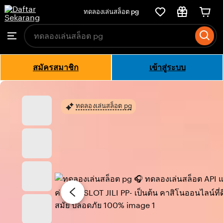
ทดลอง
ทดลองเล่นสล็อต pg
Skip
เล่น
to
Search
Browse
สล็อต
ontent
for
pg
items
or
สมัครสมาชิก
เข้าสู่ระบบ
shops
ทดลองเล่นสล็อต pg