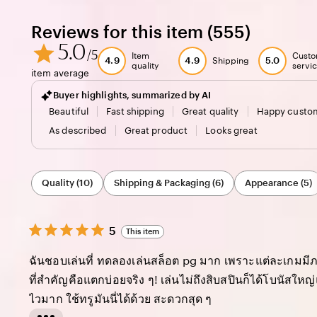
Reviews for this item (555)
5.0
/5
Item
Custo
4.9
4.9
5.0
Shipping
quality
servi
item average
Buyer highlights, summarized by AI
Beautiful
Fast shipping
Great quality
Happy custo
As described
Great product
Looks great
Filter
Quality (10)
Shipping & Packaging (6)
Appearance (5)
by
category
5
5
This item
out
of
ฉันชอบเล่นที่ ทดลองเล่นสล็อต pg มาก เพราะแต่ละเกมมี
5
stars
ที่สำคัญคือแตกบ่อยจริง ๆ! เล่นไม่ถึงสิบสปินก็ได้โบนัสให
ไวมาก ใช้ทรูมันนี่ได้ด้วย สะดวกสุด ๆ