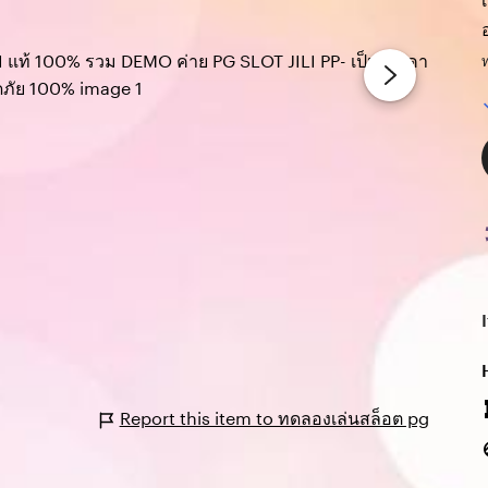
Report this item to ทดลองเล่นสล็อต pg