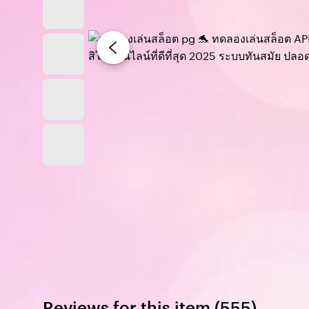
Reviews for this item (555)