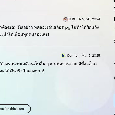
k ly
Nov 20, 2024
วต้องยอมรับเลยว่า ทดลองเล่นสล็อต pg ไม่ทำให้ผิดหวัง
นะนำให้เพื่อนทุกคนลองเลย!
D
Conny
Mar 5, 2025
่ต้องรอนานเหมือนเว็บอื่น ๆ เกมหลากหลาย มีทั้งสล็อต
มได้เงินจริงอีกต่างหาก!
ws for this item