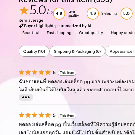
5.0
/5
Item
4.9
4.9
5.0
Shipping
quality
item average
Buyer highlights, summarized by AI
Beautiful
Fast shipping
Great quality
Happy cust
Filter
Quality (10)
Shipping & Packaging (6)
Appearance (
by
category
5
5
This item
out
ฉันชอบเล่นที่ ทดลองเล่นสล็อต pg มาก เพราะแต่ละเกมม
of
5
ไม่ถึงสิบสปินก็ได้โบนัสใหญ่แล้ว ระบบฝากถอนก็ไวมาก ใช
stars
L
i
5
5
This item
s
out
ทดลองเล่นสล็อต pg เป็นเว็บสล็อตที่ให้ความรู้สึกปลอด
of
t
5
เลย โบนัสแจกทุกวัน แถมยังมีโปรโมชั่นสำหรับสมาชิกให
i
stars