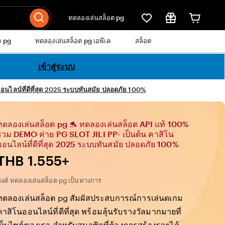
ทดลองเล่นสล็อต pg
ต pg
ทดลองเล่นสล็อต pg เอพีเค
สล็อต
เข้าสู่ระบบ
นไลน์ที่ดีที่สุด 2025 ระบบทันสมัย ปลอดภัย 100%
ทดลองเล่นสล็อต pg 🐬 ทดลองเล่นสล็อต API แท้ 100%
รวม DEMO ค่าย PG SLOT JILI PP- เป็นต้น คาสิโน
ออนไลน์ที่ดีที่สุด 2025 ระบบทันสมัย ปลอดภัย 100%
Price:
THB 1.555+
ิงค์ ทดลองเล่นสล็อต pg เป็นทางการ
ทดลองเล่นสล็อต pg สัมผัสประสบการณ์การเล่นดเกม
คาสิโนออนไลน์ที่ดีที่สุด พร้อมลุ้นรับรางวัลมากมายที่