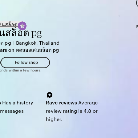
นสล็อต pg
อต pg
|
Bangkok, Thailand
ars on ทดลองเล่นสล็อต pg
Follow shop
ponds
within a few hours.
s
Has a history
Rave reviews
Average
o messages
review rating is 4.8 or
higher.