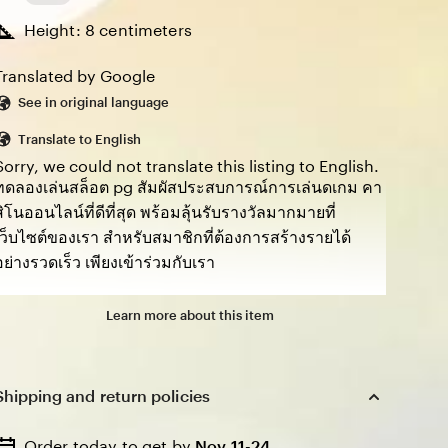
Read
Height: 8 centimeters
the
full
Translated by Google
description
See in original language
Translate to English
Sorry, we could not translate this listing to English.
ทดลองเล่นสล็อต pg สัมผัสประสบการณ์การเล่นดเกม คา
สิโนออนไลน์ที่ดีที่สุด พร้อมลุ้นรับรางวัลมากมายที่
เว็บไซต์ของเรา สำหรับสมาชิกที่ต้องการสร้างรายได้
อย่างรวดเร็ว เพียงเข้าร่วมกับเรา
Learn more about this item
Production partners
ทดลองเล่นสล็อต pg makes this item with help from
Paperworks, The Netherlands
View all
Shipping and return policies
Order today to get by
Nov 11-24