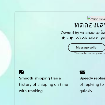
n
h
a
e
g
e
u
w
r
w
r
b
e
a
y
ทดลองเล่
v
M
k
i
Owned by ทดลองเล่นสล็
a
l
e
5.0
(555)
55k sales
5 ye
r
y
w
i
Message seller
b
a
This seller usually res
y
G
C
r
o
i
n
Smooth shipping
Has a
Speedy replie
l
n
history of shipping on time
of replying t
l
y
with tracking.
quickly.
o