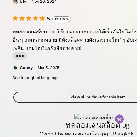
a
v
i
k ly
Nov 20, 2024
c
i
s
y
e
5
t
5
This item
out
T
w
i
of
ทดลองเล่นสล็อต pg ใช้งานง่าย ระบบออโต้เร็วทันใจ ไม่ต
5
h
b
n
stars
อื่น ๆ เกมหลากหลาย มีทั้งสล็อตค่ายดังและเกมใหม่ ๆ อัป
e
y
g
เพลิน แถมได้เงินจริงอีกต่างหาก!
w
L
r
a
e
L
u
v
i
Conny
Mar 5, 2025
r
i
s
See in original language
a
e
t
M
w
i
View all reviews for this item
a
b
n
r
y
g
i
k
r
ทดลองเล่นสล็อต pg
a
l
e
G
y
Owned by ทดลองเล่นสล็อต pg
|
Bangkok, 
v