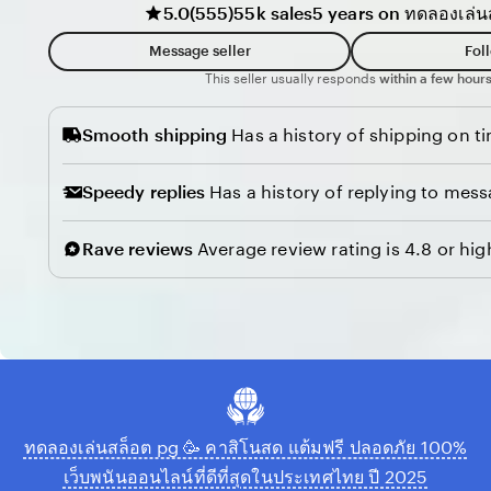
5.0
(555)
55k sales
5 years on ทดลองเล่น
r
i
i
e
Message seller
Fol
l
w
This seller usually responds
within a few hours
l
b
o
Smooth shipping
Has a history of shipping on t
y
C
Speedy replies
Has a history of replying to mess
o
n
Rave reviews
Average review rating is 4.8 or hig
n
y
ทดลองเล่นสล็อต pg 🥳 คาสิโนสด แต้มฟรี ปลอดภัย 100%
เว็บพนันออนไลน์ที่ดีที่สุดในประเทศไทย ปี 2025