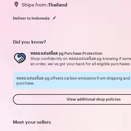
Ships from:
Thailand
Deliver to Indonesia
Did you know?
ทดลองเล่นสล็อต pg Purchase Protection
Shop confidently on ทดลองเล่นสล็อต pg knowing if som
an order, we've got your back for all eligible purchase
ทดลองเล่นสล็อต pg offsets carbon emissions from shipping and
purchase.
View additional shop policies
Meet your sellers