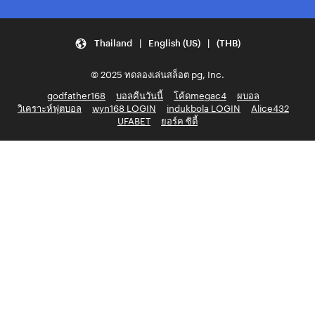
Thailand | English (US) | (THB)
© 2025 ทดลองเล่นสล็อต pg, Inc.
godfather168
บอลคืนวันนี้
โค้ดmegac4
ผบอล
วิเคราะห์ฟุตบอล
wyn168 LOGIN
indukbola LOGIN
Alice432
UFABET
ยอร์ค ซิตี้