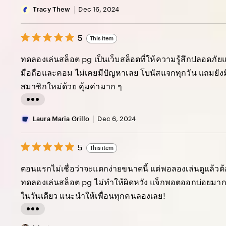
i
Tracy Thew
Dec 16, 2024
s
5
t
5
This item
out
i
of
ทดลองเล่นสล็อต pg เป็นเว็บสล็อตที่ให้ความรู้สึกปลอดภัยแล
5
n
stars
มือถือและคอม ไม่เคยมีปัญหาเลย โบนัสแจกทุกวัน แถมยัง
g
สมาชิกใหม่ด้วย คุ้มค่ามาก ๆ
r
e
L
v
i
Laura Maria Grillo
Dec 6, 2024
i
s
e
5
t
5
This item
out
w
i
of
ตอนแรกไม่เชื่อว่าจะแตกง่ายขนาดนี้ แต่พอลองเล่นดูแล้วต
5
b
n
stars
ทดลองเล่นสล็อต pg ไม่ทำให้ผิดหวัง แจ็กพอตออกบ่อยมาก 
y
g
ในวันเดียว แนะนำให้เพื่อนทุกคนลองเลย!
T
r
r
e
L