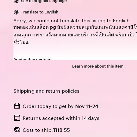
See in original language
Translate to English
Sorry, we could not translate this listing to English.
ทดลองเล่นสล็อต pg สัมผัสความสนุกกับเกมพนันและคาสิโนอ
เกมคุณภาพ รางวัลมากมายและบริการที่เป็นเลิศ พร้อมเปิด
ชั่วโมง.
Production partners
Learn more about this item
ทดลองเล่นสล็อต pg makes this item with help from
Paperworks, The Netherlands
View all
Shipping and return policies
Order today to get by
Nov 11-24
Returns accepted
within 14 days
Cost to ship:
THB
55