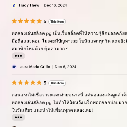
i
Tracy Thew
Dec 16, 2024
s
5
t
5
This item
out
i
of
ทดลองเล่นสล็อต pg เป็นเว็บสล็อตที่ให้ความรู้สึกปลอดภัยแล
5
n
stars
มือถือและคอม ไม่เคยมีปัญหาเลย โบนัสแจกทุกวัน แถมยัง
g
สมาชิกใหม่ด้วย คุ้มค่ามาก ๆ
r
e
L
v
i
Laura Maria Grillo
Dec 6, 2024
i
s
e
5
t
5
This item
out
w
i
of
ตอนแรกไม่เชื่อว่าจะแตกง่ายขนาดนี้ แต่พอลองเล่นดูแล้วต
5
b
n
stars
ทดลองเล่นสล็อต pg ไม่ทำให้ผิดหวัง แจ็กพอตออกบ่อยมาก 
y
g
ในวันเดียว แนะนำให้เพื่อนทุกคนลองเลย!
T
r
r
e
L