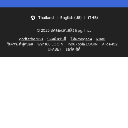
Thailand | English (US) | (THB)
© 2025 ทดลองเล่นสล็อต pg, Inc.
godfather168
บอลคืนวันนี้
โค้ดmegac4
ผบอล
วิเคราะห์ฟุตบอล
wyn168 LOGIN
indukbola LOGIN
Alice432
UFABET
ยอร์ค ซิตี้