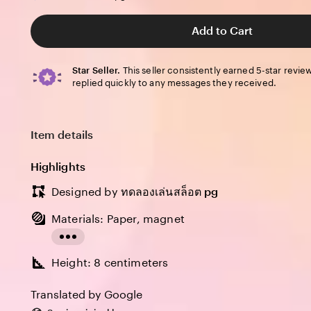
5
stars
Add to Cart
Star Seller.
This seller consistently earned 5-star revie
replied quickly to any messages they received.
Item details
Highlights
Designed by
ทดลองเล่นสล็อต pg
Materials: Paper, magnet
Read
Height: 8 centimeters
the
full
Translated by Google
description