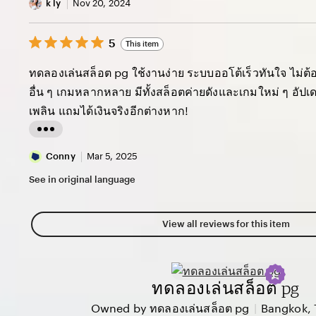
a
v
i
k ly
Nov 20, 2024
c
i
s
y
e
5
t
5
This item
out
T
w
i
of
ทดลองเล่นสล็อต pg ใช้งานง่าย ระบบออโต้เร็วทันใจ ไม่ต
5
h
b
n
stars
อื่น ๆ เกมหลากหลาย มีทั้งสล็อตค่ายดังและเกมใหม่ ๆ อัป
e
y
g
เพลิน แถมได้เงินจริงอีกต่างหาก!
w
L
r
a
e
L
u
v
i
Conny
Mar 5, 2025
r
i
s
See in original language
a
e
t
M
w
i
View all reviews for this item
a
b
n
r
y
g
i
k
r
ทดลองเล่นสล็อต pg
a
l
e
G
y
Owned by ทดลองเล่นสล็อต pg
|
Bangkok, 
v