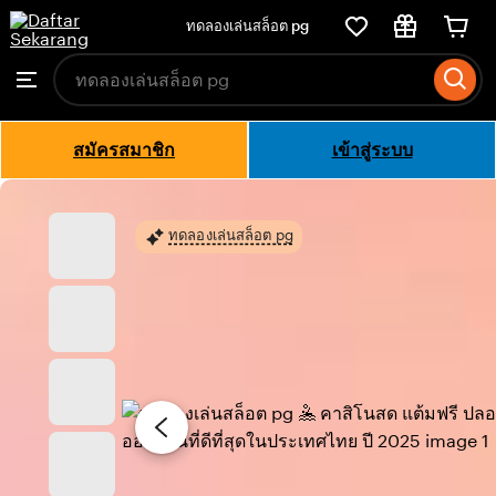
ทดลอง
ทดลองเล่นสล็อต pg
Skip
เล่น
to
Search
Browse
สล็อต
ontent
for
pg
items
or
สมัครสมาชิก
เข้าสู่ระบบ
shops
ทดลองเล่นสล็อต pg