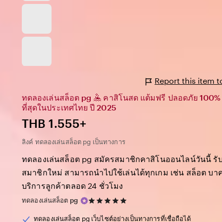
Report this item 
ทดลองเล่นสล็อต pg 🤽 คาสิโนสด แต้มฟรี ปลอดภัย 100% เ
ที่สุดในประเทศไทย ปี 2025
Price:
THB 1.555+
ลิงค์ ทดลองเล่นสล็อต pg เป็นทางการ
ทดลองเล่นสล็อต pg สมัครสมาชิกคาสิโนออนไลน์วันนี้ รับ
สมาชิกใหม่ สามารถนำไปใช้เล่นได้ทุกเกม เช่น สล็อต บาคา
บริการลูกค้าตลอด 24 ชั่วโมง
5
ทดลองเล่นสล็อต pg
out
of
ทดลองเล่นสล็อต pg เว็บไซต์อย่างเป็นทางการที่เชื่อถือได้