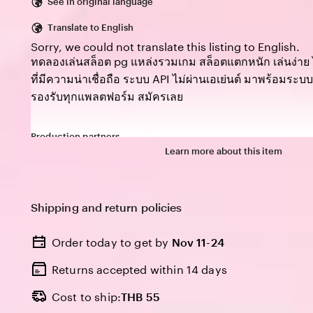
See in original language
Translate to English
Sorry, we could not translate this listing to English.
ทดลองเล่นสล็อต pg แหล่งรวมเกม สล็อตแตกหนัก เล่นง่าย ได
ที่มีความน่าเชื่อถือ ระบบ API ไม่ผ่านเอเย่นต์ มาพร้อมระ
รองรับทุกแพลตฟอร์ม สมัครเลย
Production partners
Learn more about this item
ทดลองเล่นสล็อต pg makes this item with help from
Paperworks, The Netherlands
View all
Shipping and return policies
Order today to get by
Nov 11-24
Returns accepted
within 14 days
Cost to ship:
THB
55