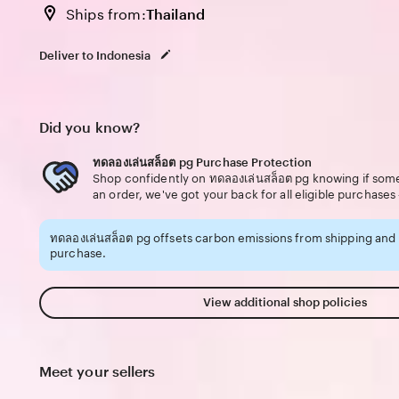
Ships from:
Thailand
Deliver to Indonesia
Did you know?
ทดลองเล่นสล็อต pg Purchase Protection
Shop confidently on ทดลองเล่นสล็อต pg knowing if som
an order, we've got your back for all eligible purchase
ทดลองเล่นสล็อต pg offsets carbon emissions from shipping and
purchase.
View additional shop policies
Meet your sellers