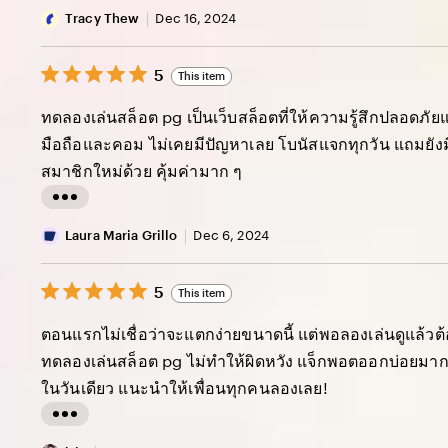
i
Tracy Thew
Dec 16, 2024
s
5
t
5
This item
out
i
of
ทดลองเล่นสล็อต pg เป็นเว็บสล็อตที่ให้ความรู้สึกปลอดภัยแล
5
n
stars
มือถือและคอม ไม่เคยมีปัญหาเลย โบนัสแจกทุกวัน แถมยัง
g
สมาชิกใหม่ด้วย คุ้มค่ามาก ๆ
r
e
L
v
i
Laura Maria Grillo
Dec 6, 2024
i
s
e
5
t
5
This item
out
w
i
of
ตอนแรกไม่เชื่อว่าจะแตกง่ายขนาดนี้ แต่พอลองเล่นดูแล้วต
5
b
n
stars
ทดลองเล่นสล็อต pg ไม่ทำให้ผิดหวัง แจ็กพอตออกบ่อยมาก 
y
g
ในวันเดียว แนะนำให้เพื่อนทุกคนลองเลย!
T
r
r
e
L