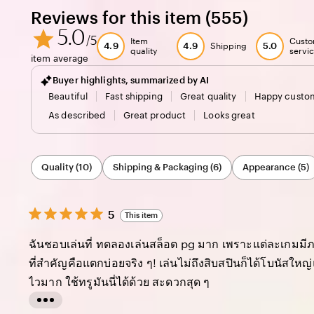
Reviews for this item (555)
5.0
/5
Item
Custo
4.9
4.9
5.0
Shipping
quality
servi
item average
Buyer highlights, summarized by AI
Beautiful
Fast shipping
Great quality
Happy custo
As described
Great product
Looks great
Filter
Quality (10)
Shipping & Packaging (6)
Appearance (5)
by
category
5
5
This item
out
of
ฉันชอบเล่นที่ ทดลองเล่นสล็อต pg มาก เพราะแต่ละเกมมี
5
stars
ที่สำคัญคือแตกบ่อยจริง ๆ! เล่นไม่ถึงสิบสปินก็ได้โบนัสให
ไวมาก ใช้ทรูมันนี่ได้ด้วย สะดวกสุด ๆ
L