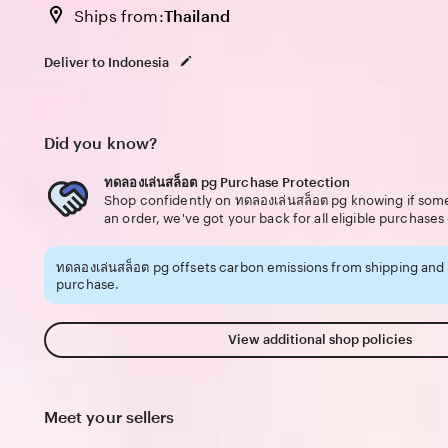
Ships from:
Thailand
Deliver to Indonesia
Did you know?
ทดลองเล่นสล็อต pg Purchase Protection
Shop confidently on ทดลองเล่นสล็อต pg knowing if som
an order, we've got your back for all eligible purchase
ทดลองเล่นสล็อต pg offsets carbon emissions from shipping and
purchase.
View additional shop policies
Meet your sellers