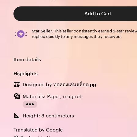
5
stars
Add to Cart
Star Seller.
This seller consistently earned 5-star revie
replied quickly to any messages they received.
Item details
Highlights
Designed by
ทดลองเล่นสล็อต pg
Materials: Paper, magnet
Read
Height: 8 centimeters
the
full
Translated by Google
description