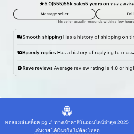
5.0
(555)
55k sales
5 years on ทดลองเล่น
r
i
i
e
Message seller
Fol
l
w
This seller usually responds
within a few hours
l
b
o
Smooth shipping
Has a history of shipping on t
y
C
Speedy replies
Has a history of replying to mess
o
n
Rave reviews
Average review rating is 4.8 or hig
n
y
ทดลองเล่นสล็อต pg 🏉 ทางเข้าคาสิโนออนไลน์ล่าสุด 2025
เล่นง่าย ได้เงินจริง ไม่ต้องโหลด