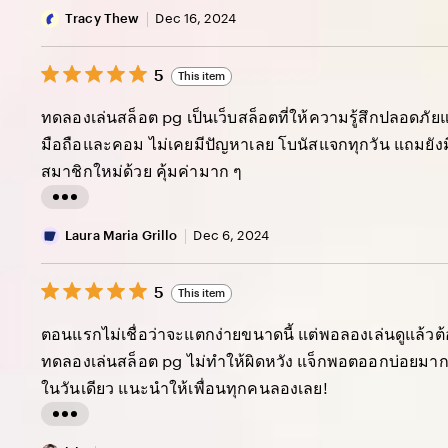
i
Tracy Thew
Dec 16, 2024
s
5
t
5
This item
out
i
of
ทดลองเล่นสล็อต pg เป็นเว็บสล็อตที่ให้ความรู้สึกปลอดภัยแล
5
n
stars
มือถือและคอม ไม่เคยมีปัญหาเลย โบนัสแจกทุกวัน แถมยัง
g
สมาชิกใหม่ด้วย คุ้มค่ามาก ๆ
r
e
L
v
i
Laura Maria Grillo
Dec 6, 2024
i
s
e
5
t
5
This item
out
w
i
of
ตอนแรกไม่เชื่อว่าจะแตกง่ายขนาดนี้ แต่พอลองเล่นดูแล้วต
5
b
n
stars
ทดลองเล่นสล็อต pg ไม่ทำให้ผิดหวัง แจ็กพอตออกบ่อยมาก 
y
g
ในวันเดียว แนะนำให้เพื่อนทุกคนลองเลย!
T
r
r
e
L