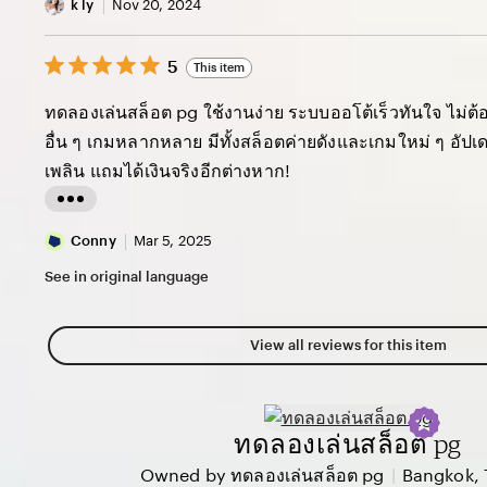
a
v
i
k ly
Nov 20, 2024
c
i
s
y
e
5
t
5
This item
out
T
w
i
of
ทดลองเล่นสล็อต pg ใช้งานง่าย ระบบออโต้เร็วทันใจ ไม่ต
5
h
b
n
stars
อื่น ๆ เกมหลากหลาย มีทั้งสล็อตค่ายดังและเกมใหม่ ๆ อัป
e
y
g
เพลิน แถมได้เงินจริงอีกต่างหาก!
w
L
r
a
e
L
u
v
i
Conny
Mar 5, 2025
r
i
s
See in original language
a
e
t
M
w
i
View all reviews for this item
a
b
n
r
y
g
i
k
r
ทดลองเล่นสล็อต pg
a
l
e
G
y
Owned by ทดลองเล่นสล็อต pg
|
Bangkok, 
v