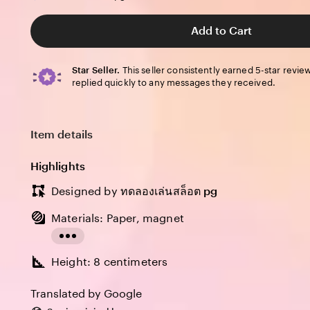
5
stars
Add to Cart
Star Seller.
This seller consistently earned 5-star revie
replied quickly to any messages they received.
Item details
Highlights
Designed by
ทดลองเล่นสล็อต pg
Materials: Paper, magnet
Read
Height: 8 centimeters
the
full
Translated by Google
description