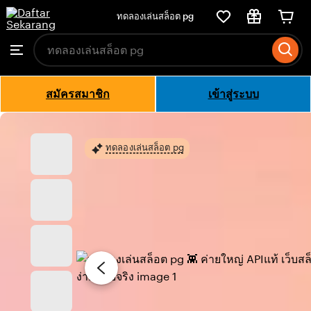
ทดลอง
ทดลองเล่นสล็อต pg
Skip
เล่น
to
Search
Browse
สล็อต
ontent
for
pg
items
or
สมัครสมาชิก
เข้าสู่ระบบ
shops
ทดลองเล่นสล็อต pg