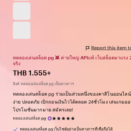
Report this item 
ทดลองเล่นสล็อต pg 👾 ค่ายใหญ่ APIแท้ เว็บสล็อตมาแรง 
จริง
Price:
THB 1.555+
ลิงค์ ทดลองเล่นสล็อต pg เป็นทางการ
ทดลองเล่นสล็อต pg ร่วมเป็นส่วนหนึ่งของคาสิโนออนไลน์ที
ง่าย ปลอดภัย เบิกถอนเงินไวได้ตลอด 24ชั่วโมง เล่นเกมออ
โปรโมชั่นมากมาย สมัครเลย!
5
ทดลองเล่นสล็อต pg
out
of
ทดลองเล่นสล็อต pg เว็บไซต์อย่างเป็นทางการที่เชื่อถือได้