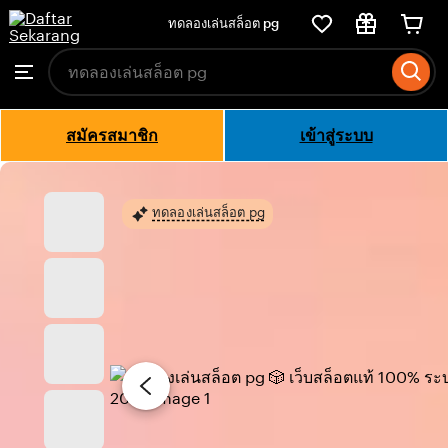
ทดลอง
ทดลองเล่นสล็อต pg
Skip
เล่น
to
Search
Browse
สล็อต
ontent
for
pg
items
or
สมัครสมาชิก
เข้าสู่ระบบ
shops
ทดลองเล่นสล็อต pg