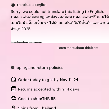
Translate to English
Sorry, we could not translate this listing to English.
ทดลองเล่นสล็อต pg แหล่งรวมสล็อต ทดลองเล่นฟรี ถอนได้
ออนไลน์ สล็อตเว็บตรง ไม่ผ่านเอเย่นต์ ไม่มีขั้นต่ำ และแจกเ
ล่าสุด 2025
Production partners
Learn more about this item
ทดลองเล่นสล็อต pg makes this item with help from
Paperworks, The Netherlands
View all
Shipping and return policies
Order today to get by
Nov 11-24
Returns accepted
within 14 days
Cost to ship:
THB
55
Ships from:
Thailand