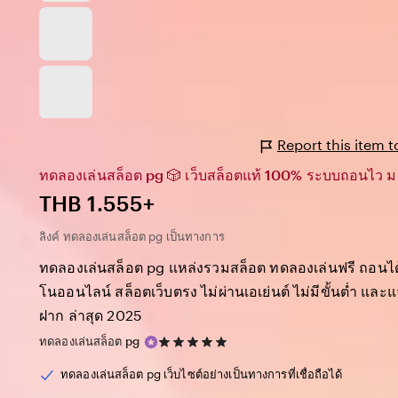
Report this item 
ทดลองเล่นสล็อต pg 🎲 เว็บสล็อตแท้ 100% ระบบถอนไว ม
Price:
THB 1.555+
ลิงค์ ทดลองเล่นสล็อต pg เป็นทางการ
ทดลองเล่นสล็อต pg แหล่งรวมสล็อต ทดลองเล่นฟรี ถอนได
โนออนไลน์ สล็อตเว็บตรง ไม่ผ่านเอเย่นต์ ไม่มีขั้นต่ำ และแ
ฝาก ล่าสุด 2025
5
ทดลองเล่นสล็อต pg
out
of
ทดลองเล่นสล็อต pg เว็บไซต์อย่างเป็นทางการที่เชื่อถือได้
5