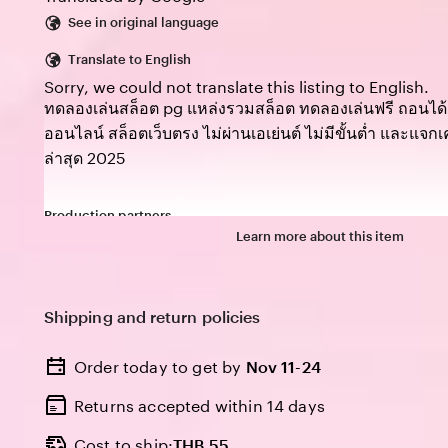
description
See in original language
Translate to English
Sorry, we could not translate this listing to English.
ทดลองเล่นสล็อต pg แหล่งรวมสล็อต ทดลองเล่นฟรี ถอนได้
ออนไลน์ สล็อตเว็บตรง ไม่ผ่านเอเย่นต์ ไม่มีขั้นต่ำ และแจกเ
ล่าสุด 2025
Production partners
Learn more about this item
ทดลองเล่นสล็อต pg makes this item with help from
Paperworks, The Netherlands
View all
Shipping and return policies
Order today to get by
Nov 11-24
Returns accepted
within 14 days
Cost to ship:
THB
55