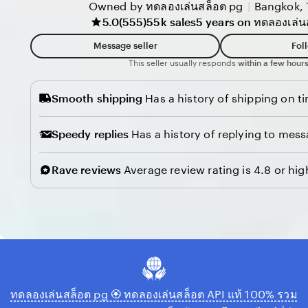
G
y
Owned by ทดลองเล่นสล็อต pg
|
Bangkok, 
v
5.0
(555)
55k sales
5 years on ทดลองเล่น
r
i
i
e
Message seller
Fol
l
w
This seller usually responds
within a few hours
l
b
o
Smooth shipping
Has a history of shipping on t
y
C
Speedy replies
Has a history of replying to mess
o
n
Rave reviews
Average review rating is 4.8 or hig
n
y
ทดลองเล่นสล็อต pg 🏵️ ทดลองเล่นสล็อต API แท้ 100% รวม