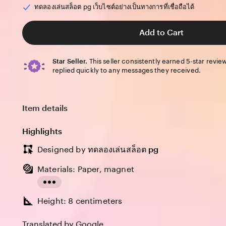
of
ทดลองเล่นสล็อต pg เว็บไซต์อย่างเป็นทางการที่เชื่อถือได้
5
stars
Add to Cart
Star Seller.
This seller consistently earned 5-star revie
replied quickly to any messages they received.
Item details
Highlights
Designed by
ทดลองเล่นสล็อต pg
Materials: Paper, magnet
Read
Height: 8 centimeters
the
full
Translated by Google